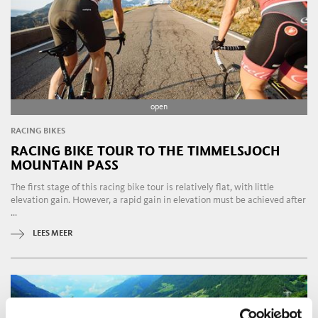
open
RACING BIKES
RACING BIKE TOUR TO THE TIMMELSJOCH
MOUNTAIN PASS
The first stage of this racing bike tour is relatively flat, with little
elevation gain. However, a rapid gain in elevation must be achieved after
...
LEES MEER