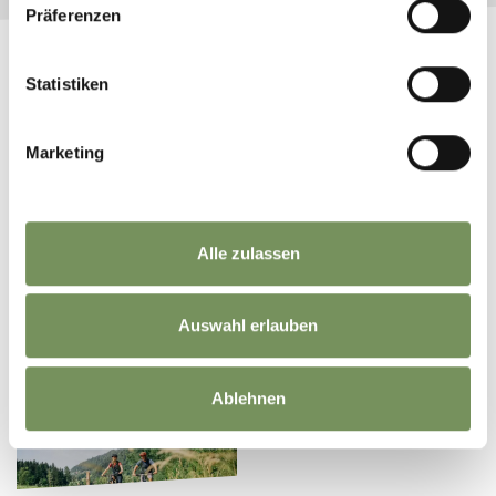
Präferenzen
Statistiken
MEER INTERESSANTE LINKS
Marketing
Alle zulassen
AVONTUURLIJKE
ÖTZTALER
PASWEGEN (ERLEBNIS
Auswahl erlauben
RADMARATHON
PASSSTRASSEN)
Ablehnen