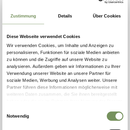
Zustimmung
Details
Über Cookies
Diese Webseite verwendet Cookies
Wir verwenden Cookies, um Inhalte und Anzeigen zu
personalisieren, Funktionen für soziale Medien anbieten
open
zu können und die Zugriffe auf unsere Website zu
RACING BIKES
analysieren. Außerdem geben wir Informationen zu Ihrer
RACING BIKE TOUR TO THE JAUFENPASS
Verwendung unserer Website an unsere Partner für
MOUNTAIN PASS
soziale Medien, Werbung und Analysen weiter. Unsere
Partner führen diese Informationen möglicherweise mit
The Jaufen Pass mountain pass connects the Passeiertal Valley with the
Eisacktal Valley, and is one of the shortest connections between
weiteren Daten zusammen, die Sie ihnen bereitgestellt
Meran/Merano ...
haben oder die sie im Rahmen Ihrer Nutzung der Dienste
LEES MEER
gesammelt haben.
Einwilligungsauswahl
Notwendig