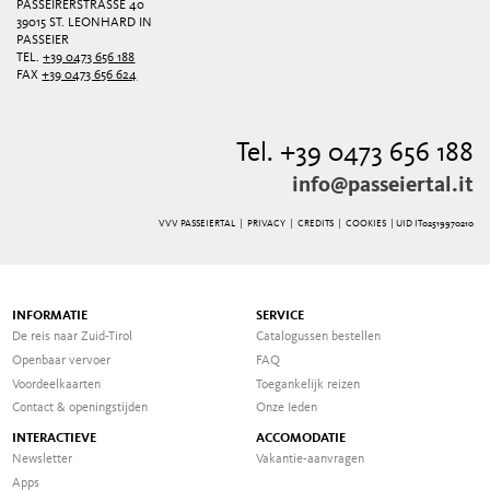
PASSEIRERSTRASSE 40
39015 ST. LEONHARD IN
PASSEIER
TEL.
+39 0473 656 188
FAX
+39 0473 656 624
Tel. +39 0473 656 188
info@passeiertal.it
VVV PASSEIERTAL |
PRIVACY
|
CREDITS
|
COOKIES
| UID IT02519970210
INFORMATIE
SERVICE
De reis naar Zuid-Tirol
Catalogussen bestellen
Openbaar vervoer
FAQ
Voordeelkaarten
Toegankelijk reizen
Contact & openingstijden
Onze Ieden
INTERACTIEVE
ACCOMODATIE
Newsletter
Vakantie-aanvragen
Apps