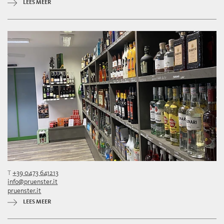
LEES MEER
T
+39 0473 641213
info@pruenster.it
pruenster.it
LEES MEER