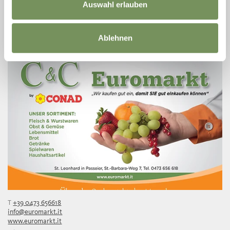
Auswahl erlauben
1831@obergereuthof.it
www.obergereuthof.it
LEES MEER
Ablehnen
T
+39 0473 656618
info@euromarkt.it
www.euromarkt.it