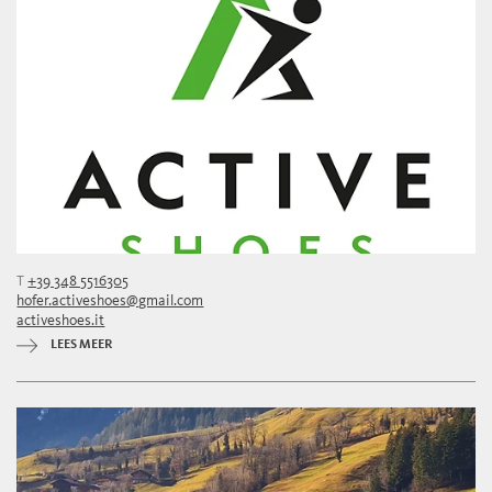
T
+39 348 5516305
hofer.activeshoes@gmail.com
activeshoes.it
LEES MEER