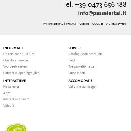
Tel. +39 0473 656 188
info@passeiertal.it
VVV PASSEIERTAL |
PRIVACY
|
CREDITS
|
COOKIES
| UID IT02519970210
INFORMATIE
SERVICE
De reis naar Zuid-Tirol
Catalogussen bestellen
Openbaar vervoer
FAQ
Voordeelkaarten
Toegankelijk reizen
Contact & openingstijden
Onze Ieden
INTERACTIEVE
ACCOMODATIE
Newsletter
Vakantie-aanvragen
Apps
Interactieve kaart
Video`s