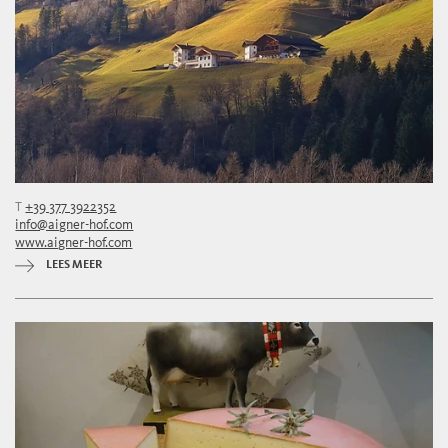
T
+39 377 3922352
info@aigner-hof.com
www.aigner-hof.com
LEES MEER