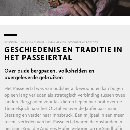
PASSEIERTAL
NATUUR & CULTUUR
LAND & MENSEN
GESCHIEDENIS & TRADITIE
GESCHIEDENIS EN TRADITIE IN
HET PASSEIERTAL
Over oude bergpaden, volkshelden en
overgeleverde gebruiken
Het Passeiertal was van oudsher al bewoond en kan bogen
op een lang verleden als strategisch verbinding tussen twee
landen. Bergpaden voor lastdieren liepen hier ooit over de
Timmelsjoch naar het Ötztal en over de Jaufenpass naar
Sterzing en verder naar Innsbruck. Een mijlpaal in een meer
recent verleden van het Passeiertal waren de opstanden in
het jaar 1809, die Andreas Hofer, geboren op de Sandhof in