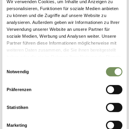
Wir verwenden Cookies, um Inhalte und Anzeigen zu
personalisieren, Funktionen für soziale Medien anbieten
zu können und die Zugriffe auf unsere Website zu
analysieren. Außerdem geben wir Informationen zu Ihrer
Verwendung unserer Website an unsere Partner für
soziale Medien, Werbung und Analysen weiter. Unsere
Partner führen diese Informationen möglicherweise mit
weiteren Daten zusammen, die Sie ihnen bereitgestellt
haben oder die sie im Rahmen Ihrer Nutzung der Dienste
gesammelt haben.
Einwilligungsauswahl
Notwendig
Präferenzen
BOEK JE VAKANTIE IN
Statistiken
PASSEIERTAL
Plan nu vrijblijvend uw droomvakantie
Marketing