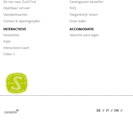
De reis naar Zuid-Tirol
Catalogussen bestellen
Openbaar vervoer
FAQ
Voordeelkaarten
Toegankelijk reizen
Contact & openingstijden
Onze Ieden
INTERACTIEVE
ACCOMODATIE
Newsletter
Vakantie-aanvragen
Apps
Interactieve kaart
Video`s
DE
//
IT
//
EN
//
NL