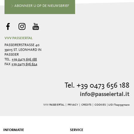
ABONNEER U OP DE NIEUWSBRIEF
VVV PASSEIERTAL
PASSEIRERSTRASSE 40
39015 ST. LEONHARD IN
PASSEIER
TEL.
+39 0473 656 188
FAX
+39 0473 656 624
Tel. +39 0473 656 188
info@passeiertal.it
VVV PASSEIERTAL |
PRIVACY
|
CREDITS
|
COOKIES
| UID IT02519970210
INFORMATIE
SERVICE