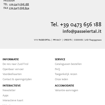
PASSEIER
TEL.
+39 0473 656 188
FAX
+39 0473 656 624
Tel. +39 0473 656 188
info@passeiertal.it
VVV PASSEIERTAL |
PRIVACY
|
CREDITS
|
COOKIES
| UID IT02519970210
INFORMATIE
SERVICE
De reis naar Zuid-Tirol
Catalogussen bestellen
Openbaar vervoer
FAQ
Voordeelkaarten
Toegankelijk reizen
Contact & openingstijden
Onze Ieden
INTERACTIEVE
ACCOMODATIE
Newsletter
Vakantie-aanvragen
Apps
Interactieve kaart