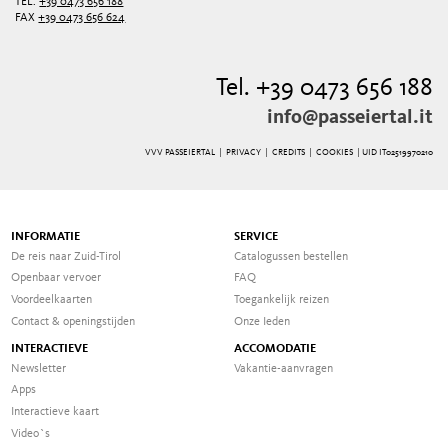
TEL.
+39 0473 656 188
FAX
+39 0473 656 624
Tel. +39 0473 656 188
info@passeiertal.it
VVV PASSEIERTAL |
PRIVACY
|
CREDITS
|
COOKIES
| UID IT02519970210
INFORMATIE
SERVICE
De reis naar Zuid-Tirol
Catalogussen bestellen
Openbaar vervoer
FAQ
Voordeelkaarten
Toegankelijk reizen
Contact & openingstijden
Onze Ieden
INTERACTIEVE
ACCOMODATIE
Newsletter
Vakantie-aanvragen
Apps
Interactieve kaart
Video`s