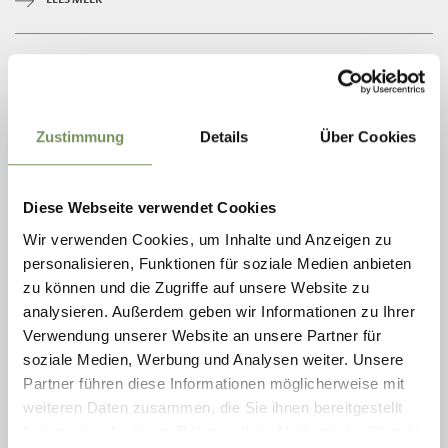
Zustimmung
Details
Über Cookies
Diese Webseite verwendet Cookies
Wir verwenden Cookies, um Inhalte und Anzeigen zu
personalisieren, Funktionen für soziale Medien anbieten
zu können und die Zugriffe auf unsere Website zu
open
analysieren. Außerdem geben wir Informationen zu Ihrer
Verwendung unserer Website an unsere Partner für
HIKING
soziale Medien, Werbung und Analysen weiter. Unsere
MOUNTAIN TOUR TO THE PEAK "HOHE
Partner führen diese Informationen möglicherweise mit
WEISSE" (3,277 M)
weiteren Daten zusammen, die Sie ihnen bereitgestellt
Hiking on an exposed peak, with a steep climb For experienced,
haben oder die sie im Rahmen Ihrer Nutzung der Dienste
surefooted mountaineers with a head for heights. Starting point: