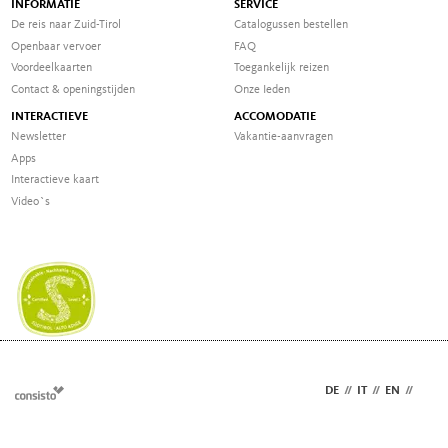
INFORMATIE
SERVICE
De reis naar Zuid-Tirol
Catalogussen bestellen
Openbaar vervoer
FAQ
Voordeelkaarten
Toegankelijk reizen
Contact & openingstijden
Onze Ieden
INTERACTIEVE
ACCOMODATIE
Newsletter
Vakantie-aanvragen
Apps
Interactieve kaart
Video`s
DE
//
IT
//
EN
//
NL