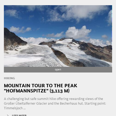
open
HIKING
MOUNTAIN TOUR TO THE PEAK
"HOFMANNSPITZE" (3,113 M)
A challenging but safe summit hike offering rewarding views of the
Großer Übeltalferner Glacier and the Becherhaus hut. Starting point:
Timmelsjoch ...
LEES MEER