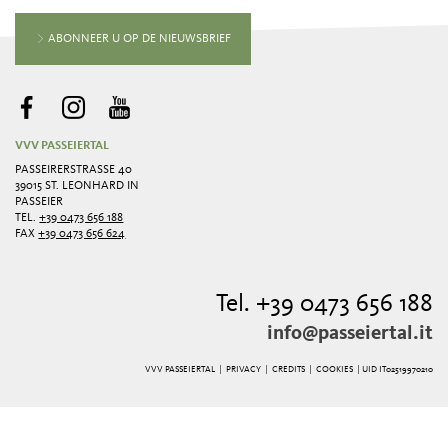
ABONNEER U OP DE NIEUWSBRIEF
VVV PASSEIERTAL
PASSEIRERSTRASSE 40
39015 ST. LEONHARD IN
PASSEIER
TEL.
+39 0473 656 188
FAX
+39 0473 656 624
Tel. +39 0473 656 188
info@passeiertal.it
VVV PASSEIERTAL |
PRIVACY
|
CREDITS
|
COOKIES
| UID IT02519970210