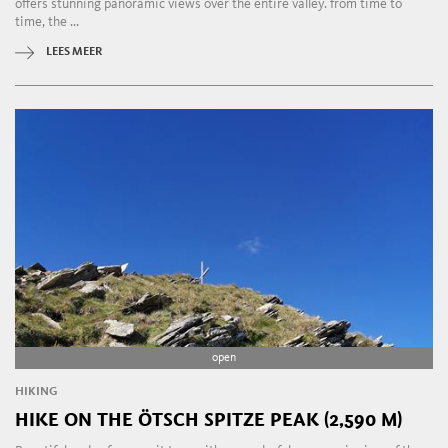
offers stunning panoramic views over the entire valley. from time to
time, the ...
LEES MEER
open
HIKING
HIKE ON THE ÖTSCH SPITZE PEAK (2,590 M)