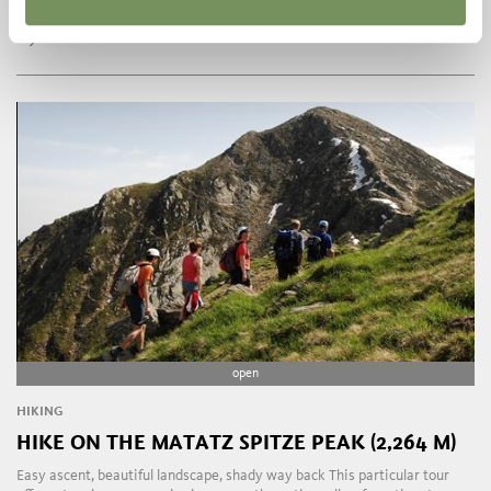
takes a little stamina. The ridge at the peak is slightly exposed, the ...
LEES MEER
open
HIKING
HIKE ON THE MATATZ SPITZE PEAK (2,264 M)
Easy ascent, beautiful landscape, shady way back This particular tour