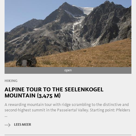
open
HIKING
ALPINE TOUR TO THE SEELENKOGEL
MOUNTAIN (3,475 M)
A rewarding mountain tour with ridge scrambling to the distinctive and
second-highest summit in the Passeiertal Valley. Starting point: Pfelders
...
LEES MEER