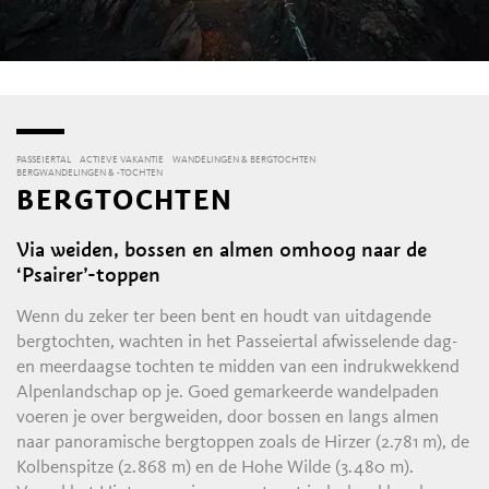
PASSEIERTAL
ACTIEVE VAKANTIE
WANDELINGEN & BERGTOCHTEN
BERGWANDELINGEN & -TOCHTEN
BERGTOCHTEN
Via weiden, bossen en almen omhoog naar de
‘Psairer’-toppen
Wenn du zeker ter been bent en houdt van uitdagende
bergtochten, wachten in het Passeiertal afwisselende dag-
en meerdaagse tochten te midden van een indrukwekkend
Alpenlandschap op je. Goed gemarkeerde wandelpaden
voeren je over bergweiden, door bossen en langs almen
naar panoramische bergtoppen zoals de Hirzer (2.781 m), de
Kolbenspitze (2.868 m) en de Hohe Wilde (3.480 m).