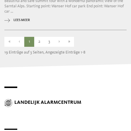
Beautiful and safe summit tour with a wonderful panoramic view of the
Sarntal Alps. Starting point: Wanser Hof car park End point: Wanser Hof
car ...
LEES MEER
«
‹
1
2
3
›
»
19 Einträge auf 3 Seiten, Angezeigte Einträge 1-8
LANDELIJK ALARMCENTRUM