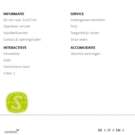
INFORMATIE
SERVICE
De reis naar Zuid-Tirol
Catalogussen bestellen
Openbaar vervoer
FAQ
Voordeelkaarten
Toegankelijk reizen
Contact & openingstijden
Onze Ieden
INTERACTIEVE
ACCOMODATIE
Newsletter
Vakantie-aanvragen
Apps
Interactieve kaart
Video`s
DE
//
IT
//
EN
//
NL