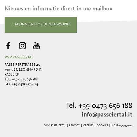
Nieuws en informatie direct in uw mailbox
ABONNEER U OP DE NIEUWSBRIEF
VVV PASSEIERTAL
PASSEIRERSTRASSE 40
39015 ST. LEONHARD IN
PASSEIER
TEL.
+39 0473 656 188
FAX
+39 0473 656 624
Tel. +39 0473 656 188
info@passeiertal.it
VVV PASSEIERTAL |
PRIVACY
|
CREDITS
|
COOKIES
| UID IT02519970210