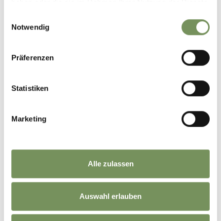
haben oder die sie im Rahmen Ihrer Nutzung der Dienste
gesammelt haben.
Einwilligungsauswahl
Notwendig
Departure
Arrival
Präferenzen
Travel by:
Statistiken
Marketing
Search
Alle zulassen
Auswahl erlauben
BOEK JE VAKANTIE IN
PASSEIERTAL