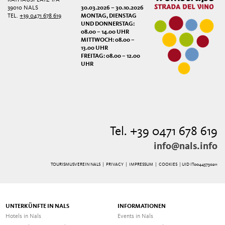
39010 NALS
30.03.2026 – 30.10.2026
TEL.
+39 0471 678 619
MONTAG, DIENSTAG
UND DONNERSTAG:
08.00 – 14.00 UHR
MITTWOCH: 08.00 –
13.00 UHR
FREITAG: 08.00 – 12.00
UHR
Tel. +39 0471 678 619
info@nals.info
TOURISMUSVEREIN NALS |
PRIVACY
|
IMPRESSUM
|
COOKIES
| UID IT00445730211
UNTERKÜNFTE IN NALS
INFORMATIONEN
Hotels in Nals
Events in Nals