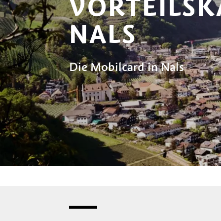
VORTEILSK
NALS
Die Mobilcard in Nals