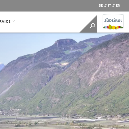
DE
//
IT
//
EN
RVICE