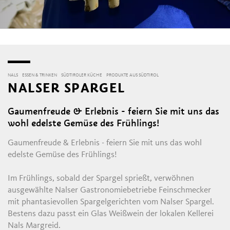
NALS
ESSEN & TRINKEN
SÜDTIROLER KÜCHE
PRODUKTE AUS SÜDTIROL
NALSER SPARGEL
Gaumenfreude & Erlebnis - feiern Sie mit uns das
wohl edelste Gemüse des Frühlings!
Gaumenfreude & Erlebnis - feiern Sie mit uns das wohl
edelste Gemüse des Frühlings!
Im Frühlings, sobald der Spargel sprießt, verwöhnen
ausgewählte Nalser Gastronomiebetriebe Feinschmecker
mit phantasievollen Spargelgerichten vom Nalser Spargel.
Bestens dazu passt ein Glas Weißwein der lokalen Kellerei
Nals Margreid.