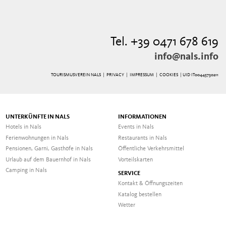
Tel. +39 0471 678 619
info@nals.info
TOURISMUSVEREIN NALS |
PRIVACY
|
IMPRESSUM
|
COOKIES
| UID IT00445730211
UNTERKÜNFTE IN NALS
INFORMATIONEN
Hotels in Nals
Events in Nals
Ferienwohnungen in Nals
Restaurants in Nals
Pensionen, Garni, Gasthöfe in Nals
Öffentliche Verkehrsmittel
Urlaub auf dem Bauernhof in Nals
Vorteilskarten
Camping in Nals
SERVICE
Kontakt & Öffnungszeiten
Katalog bestellen
Wetter