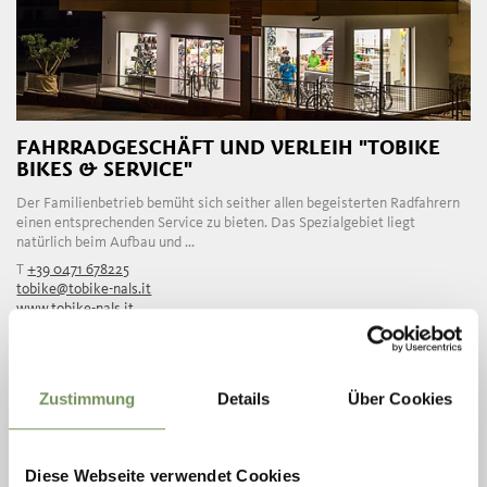
FAHRRADGESCHÄFT UND VERLEIH "TOBIKE
BIKES & SERVICE"
Der Familienbetrieb bemüht sich seither allen begeisterten Radfahrern
einen entsprechenden Service zu bieten. Das Spezialgebiet liegt
natürlich beim Aufbau und ...
T
+39 0471 678225
tobike@tobike-nals.it
www.tobike-nals.it
MEHR LESEN
Zustimmung
Details
Über Cookies
Diese Webseite verwendet Cookies