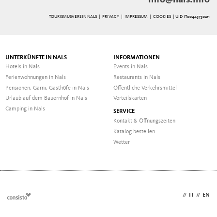
TOURISMUSVEREIN NALS |
PRIVACY
|
IMPRESSUM
|
COOKIES
| UID IT00445730211
UNTERKÜNFTE IN NALS
INFORMATIONEN
Hotels in Nals
Events in Nals
Ferienwohnungen in Nals
Restaurants in Nals
Pensionen, Garni, Gasthöfe in Nals
Öffentliche Verkehrsmittel
Urlaub auf dem Bauernhof in Nals
Vorteilskarten
Camping in Nals
SERVICE
Kontakt & Öffnungszeiten
Katalog bestellen
Wetter
DE
//
IT
//
EN