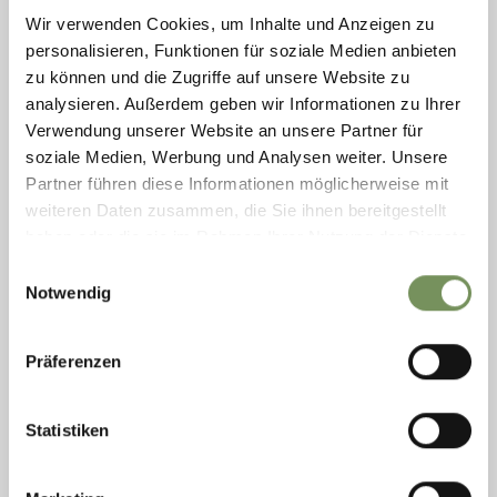
Wir verwenden Cookies, um Inhalte und Anzeigen zu
personalisieren, Funktionen für soziale Medien anbieten
zu können und die Zugriffe auf unsere Website zu
analysieren. Außerdem geben wir Informationen zu Ihrer
Verwendung unserer Website an unsere Partner für
soziale Medien, Werbung und Analysen weiter. Unsere
Partner führen diese Informationen möglicherweise mit
weiteren Daten zusammen, die Sie ihnen bereitgestellt
DESPAR NALS
haben oder die sie im Rahmen Ihrer Nutzung der Dienste
Despar Nals - Ihr Lebensmittelgeschäft im Herzen von Nals.
gesammelt haben.
Einwilligungsauswahl
Durchgehende Öffnungszeiten, ein exzellenter Frische-Bereich, eine
Notwendig
großzügige Feinkostabteilung und ...
T
+39 0471 678645
markus@rohregger-nals.it
Präferenzen
www.despar.it
MEHR LESEN
Statistiken