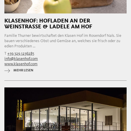
KLASENHOF: HOFLADEN AN DER
WEINSTRASSE & LADELE AM HOF
Familie Thurner bewirtschaftet den Klasen Hof im Rosendorf Nals. Sie
bauen verschiedenes Obst und Gemüse an, welches sie frisch oder zu
edlen Produkten ...
T
+39 329 1236285
info@klasenhof.com
www.klasenhof.com
MEHR LESEN