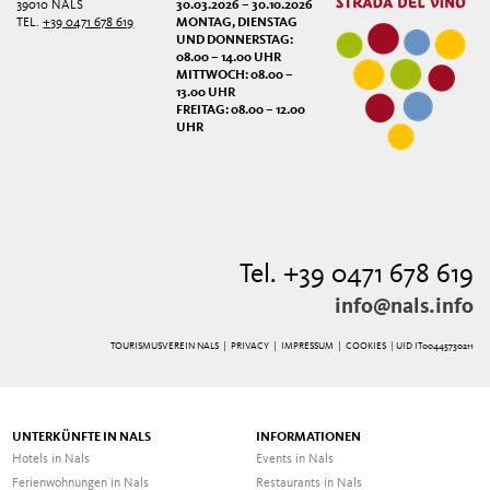
39010 NALS
30.03.2026 – 30.10.2026
TEL.
+39 0471 678 619
MONTAG, DIENSTAG
UND DONNERSTAG:
08.00 – 14.00 UHR
MITTWOCH: 08.00 –
13.00 UHR
FREITAG: 08.00 – 12.00
UHR
Tel. +39 0471 678 619
info@nals.info
TOURISMUSVEREIN NALS |
PRIVACY
|
IMPRESSUM
|
COOKIES
| UID IT00445730211
UNTERKÜNFTE IN NALS
INFORMATIONEN
Hotels in Nals
Events in Nals
Ferienwohnungen in Nals
Restaurants in Nals