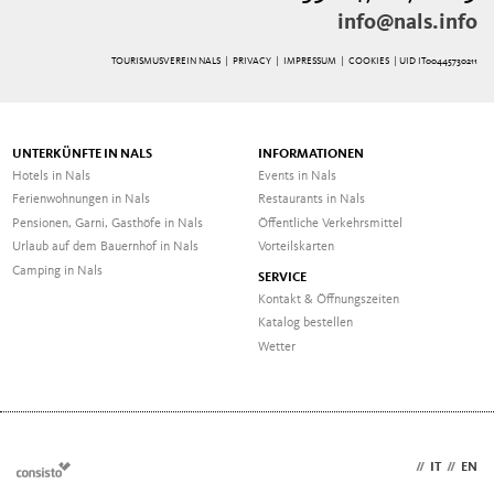
info@nals.info
TOURISMUSVEREIN NALS |
PRIVACY
|
IMPRESSUM
|
COOKIES
| UID IT00445730211
UNTERKÜNFTE IN NALS
INFORMATIONEN
Hotels in Nals
Events in Nals
Ferienwohnungen in Nals
Restaurants in Nals
Pensionen, Garni, Gasthöfe in Nals
Öffentliche Verkehrsmittel
Urlaub auf dem Bauernhof in Nals
Vorteilskarten
Camping in Nals
SERVICE
Kontakt & Öffnungszeiten
Katalog bestellen
Wetter
DE
//
IT
//
EN