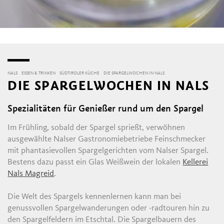
NALS
ESSEN & TRINKEN
SÜDTIROLER KÜCHE
DIE SPARGELWOCHEN IN NALS
DIE SPARGELWOCHEN IN NALS
Spezialitäten für Genießer rund um den Spargel
Im Frühling, sobald der Spargel sprießt, verwöhnen
ausgewählte Nalser Gastronomiebetriebe Feinschmecker
mit phantasievollen Spargelgerichten vom Nalser Spargel.
Bestens dazu passt ein Glas Weißwein der lokalen
Kellerei
Nals Magreid
.
Die Welt des Spargels kennenlernen kann man bei
genussvollen Spargelwanderungen oder -radtouren hin zu
den Spargelfeldern im Etschtal. Die Spargelbauern des