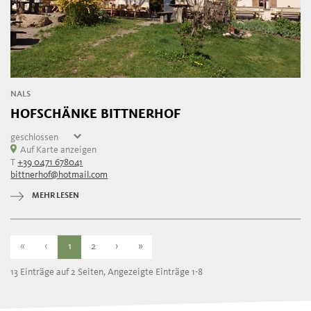
NALS
HOFSCHÄNKE BITTNERHOF
geschlossen
Montag
Auf Karte anzeigen
geschlossen
T
+39 0471 678041
Dienstag
geschlossen
bittnerhof@hotmail.com
Mittwoch
geschlossen
Donnerstag
11:00 - 18:00
MEHR LESEN
Freitag
11:00 - 18:00
Samstag
11:00 - 18:00
Sonntag
11:00 - 18:00
«
‹
1
2
›
»
13 Einträge auf 2 Seiten, Angezeigte Einträge 1-8