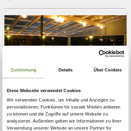
Samstag
11:00 - 22:00
Sonntag
geschlossen
Zustimmung
Details
Über Cookies
Diese Webseite verwendet Cookies
NALS
Wir verwenden Cookies, um Inhalte und Anzeigen zu
RESTAURANT PIZZERIA SANDLSTÜBELE
personalisieren, Funktionen für soziale Medien anbieten
zu können und die Zugriffe auf unsere Website zu
geschlossen
analysieren. Außerdem geben wir Informationen zu Ihrer
Montag
Auf Karte anzeigen
geschlossen
T
+39 0471 678637
Verwendung unserer Website an unsere Partner für
Dienstag
10:00 - 14:00 | 17:00 - 23:00