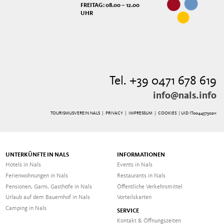
FREITAG: 08.00 – 12.00
UHR
Tel. +39 0471 678 619
info@nals.info
TOURISMUSVEREIN NALS |
PRIVACY
|
IMPRESSUM
|
COOKIES
| UID IT00445730211
UNTERKÜNFTE IN NALS
INFORMATIONEN
Hotels in Nals
Events in Nals
Ferienwohnungen in Nals
Restaurants in Nals
Pensionen, Garni, Gasthöfe in Nals
Öffentliche Verkehrsmittel
Urlaub auf dem Bauernhof in Nals
Vorteilskarten
Camping in Nals
SERVICE
Kontakt & Öffnungszeiten