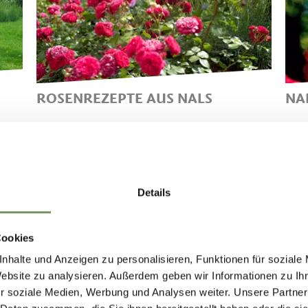
ROSENREZEPTE AUS NALS
NA
TRADITION & INNOVATION IN
D
NALS
R
M
Details
Cookies
Das Rosendorf Nals
auf
Peer.tv
nhalte und Anzeigen zu personalisieren, Funktionen für soziale
Website zu analysieren. Außerdem geben wir Informationen zu I
r soziale Medien, Werbung und Analysen weiter. Unsere Partner