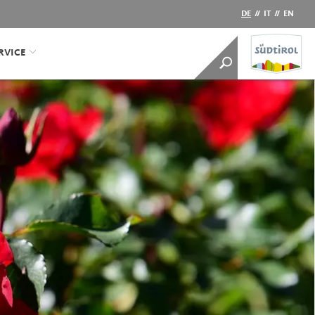
DE
//
IT
//
EN
RVICE