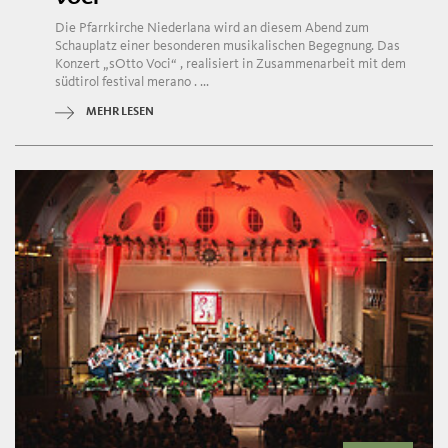
Die Pfarrkirche Niederlana wird an diesem Abend zum
Schauplatz einer besonderen musikalischen Begegnung. Das
Konzert „sOtto Voci“ , realisiert in Zusammenarbeit mit dem
südtirol festival merano . ...
MEHR LESEN