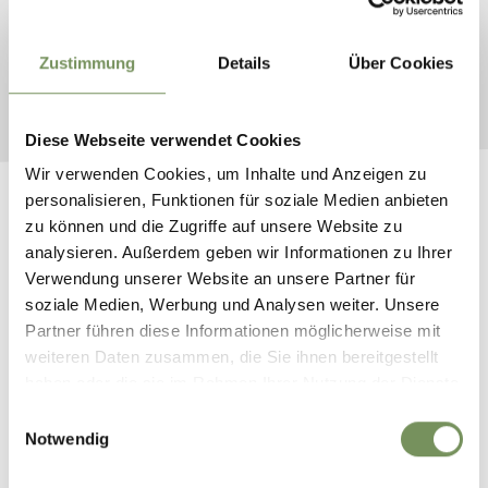
von Johann Sebastian Bach . Das Projekt „Weihnachtsoratorium
für Jedermann“ bringt ausgewählte Teile aus dem berühmten ...
MEHR LESEN
Zustimmung
Details
Über Cookies
Diese Webseite verwendet Cookies
Wir verwenden Cookies, um Inhalte und Anzeigen zu
personalisieren, Funktionen für soziale Medien anbieten
zu können und die Zugriffe auf unsere Website zu
analysieren. Außerdem geben wir Informationen zu Ihrer
LANALIVE
Verwendung unserer Website an unsere Partner für
soziale Medien, Werbung und Analysen weiter. Unsere
Transdisziplinär und thematisch bespielt das
Partner führen diese Informationen möglicherweise mit
Kulturfestival LanaLive das Dorf Lana und seine
weiteren Daten zusammen, die Sie ihnen bereitgestellt
Umgebung
haben oder die sie im Rahmen Ihrer Nutzung der Dienste
gesammelt haben.
Einwilligungsauswahl
Der Literaturnobelpreisträger Peter Handke schrieb 1992
Notwendig
das Theaterstück Die Stunde, da wir nichts voneinander
wussten. Es ist ein wortloses Stück, in dem ein Platz die