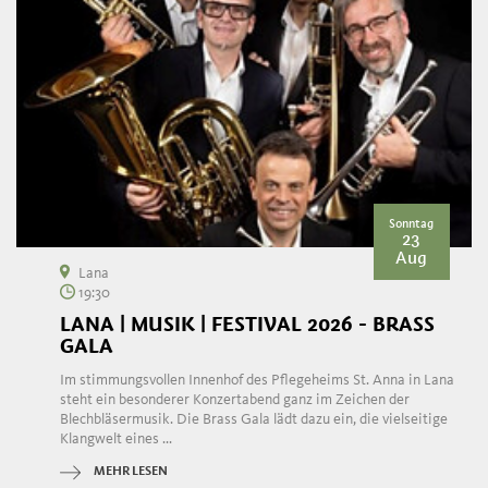
Sonntag
23
Aug
Lana
19:30
LANA | MUSIK | FESTIVAL 2026 - BRASS
GALA
Im stimmungsvollen Innenhof des Pflegeheims St. Anna in Lana
steht ein besonderer Konzertabend ganz im Zeichen der
Blechbläsermusik. Die Brass Gala lädt dazu ein, die vielseitige
Klangwelt eines ...
MEHR LESEN