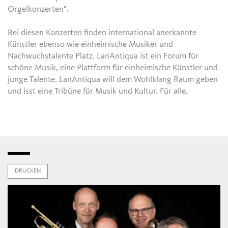
Orgelkonzerten".
Bei diesen Konzerten finden international anerkannte
Künstler ebenso wie einheimische Musiker und
Nachwuchstalente Platz. LanAntiqua ist ein Forum für
schöne Musik, eine Plattform für einheimische Künstler und
junge Talente. LanAntiqua will dem Wohlklang Raum geben
und isst eine Tribüne für Musik und Kultur. Für alle.
DRUCKEN