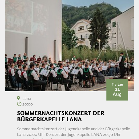
Freitag
21
Aug
Lana
20:00
SOMMERNACHTSKONZERT DER
BÜRGERKAPELLE LANA
Sommernachtskonzert der Jugendkapelle und der Bürgerkapelle
Lana 20.00 Uhr Konzert der Jugenkapelle LANA 20.30 Uhr