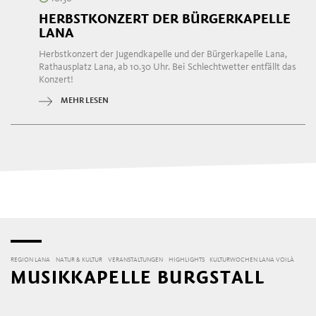
HERBSTKONZERT DER BÜRGERKAPELLE
LANA
Herbstkonzert der Jugendkapelle und der Bürgerkapelle Lana,
Rathausplatz Lana, ab 10.30 Uhr. Bei Schlechtwetter entfällt das
Konzert!
MEHR LESEN
REGION LANA
NATUR & KULTUR
VERANSTALTUNGEN
HIGHLIGHTS
KULTURWOCHEN LANA VOILÀ
MUSIKKAPELLE BURGSTALL