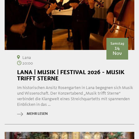
Samstag
14
Nov
Lana
20:00
LANA | MUSIK | FESTIVAL 2026 - MUSIK
TRIFFT STERNE
Im historischen Ansitz Rosengarten in Lana begegnen sich Musik
und Wissenschaft. Der Konzertabend „Musik trifft Sterne“
verbindet die Klangwelt eines Streichquartetts mit spannenden
Einblicken in das ...
MEHR LESEN