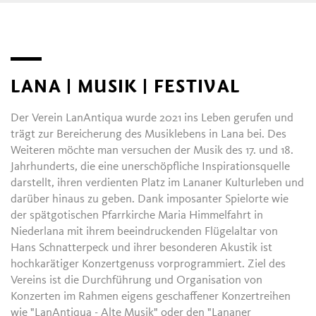
über
Theater
und
Kunst
bis hin zu Film reicht.
LANA | MUSIK | FESTIVAL
Der Verein LanAntiqua wurde 2021 ins Leben gerufen und
trägt zur Bereicherung des Musiklebens in Lana bei. Des
Weiteren möchte man versuchen der Musik des 17. und 18.
Jahrhunderts, die eine unerschöpfliche Inspirationsquelle
darstellt, ihren verdienten Platz im Lananer Kulturleben und
darüber hinaus zu geben. Dank imposanter Spielorte wie
der spätgotischen Pfarrkirche Maria Himmelfahrt in
Niederlana mit ihrem beeindruckenden Flügelaltar von
Hans Schnatterpeck und ihrer besonderen Akustik ist
hochkarätiger Konzertgenuss vorprogrammiert. Ziel des
Vereins ist die Durchführung und Organisation von
Konzerten im Rahmen eigens geschaffener Konzertreihen
wie "LanAntiqua - Alte Musik" oder den "Lananer