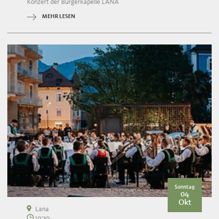
Konzert der Bürgerkapelle LANA
MEHR LESEN
Sonntag
04
Okt
Lana
10:30