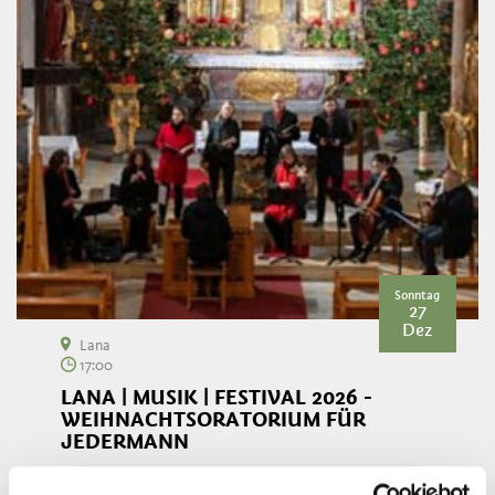
Sonntag
27
Dez
Lana
17:00
LANA | MUSIK | FESTIVAL 2026 -
WEIHNACHTSORATORIUM FÜR
JEDERMANN
In der Pfarrkirche Niederlana erklingt zur Weihnachtszeit Musik