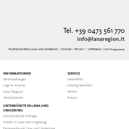
Tel. +39 0473 561 770
info@lanaregion.it
TOURISMUSVEREIN LANA UND UMGEBUNG |
COOKIES
|
PRIVACY
|
IMPRESSUM
| UID IT01494100215
INFORMATIONEN
SERVICE
Veranstaltungen
Newsletter
Lage & Anreise
Katalog bestellen
Lana Magazin
Wetter
Vorteilskarten
Presse
UNTERKÜNFTE IN LANA UND
UMGEBUNG
Unverbindliche Anfrage
Hotels in Lana und Umgebung
Ferienwohnung Lana und Umgebung