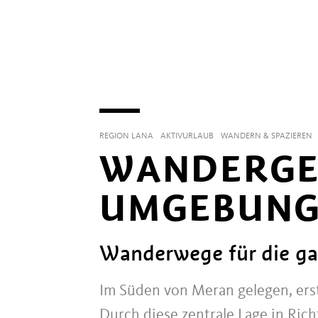
REGION LANA
AKTIVURLAUB
WANDERN & SPAZIEREN
WANDERGEB
UMGEBUNG
Wanderwege für die ga
Im Süden von Meran gelegen, erstr
Durch diese zentrale Lage in Ri