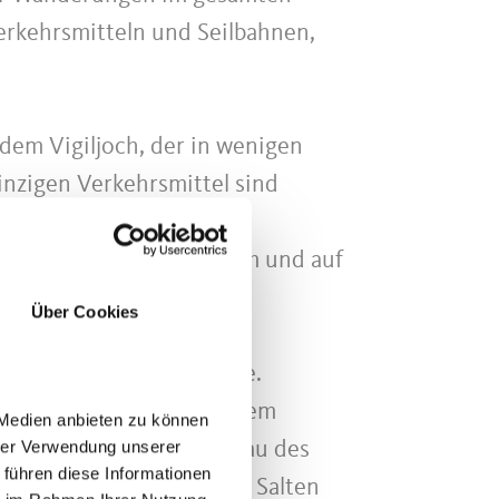
erkehrsmitteln und Seilbahnen,
dem Vigiljoch, der in wenigen
einzigen Verkehrsmittel sind
 Vigiljoch finden sich
wa bis zur Naturnser Alm und auf
Über Cookies
es zahlreiche Wanderwege.
stanienerlebnisweg und dem
 Medien anbieten zu können
hrer Verwendung unserer
as porphyrrote Hochplateau des
 führen diese Informationen
 über die Hochebene des Salten