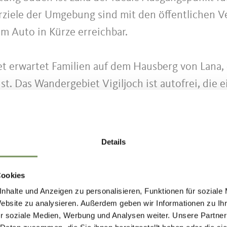
ziele der Umgebung sind mit den öffentlichen V
m Auto in Kürze erreichbar.
 erwartet Familien auf dem Hausberg von Lana, 
st. Das Wandergebiet Vigiljoch ist autofrei, die 
ist jeder auf Schusters Rappen unterwegs. Auf dem
infache aber auch anspruchsvolle Wanderwege, et
Details
Völlan, Tscherms, Burgstall und Gargazon gibt 
Cookies
h das Wandergebiet Völlan mit dem Südtiroler Ka
nhalte und Anzeigen zu personalisieren, Funktionen für soziale
Website zu analysieren. Außerdem geben wir Informationen zu I
Naraun. Auf der anderen Talseite erhebt sich d
r soziale Medien, Werbung und Analysen weiter. Unsere Partner
lten, Meran 2000, mit zahlreichen Wanderungen