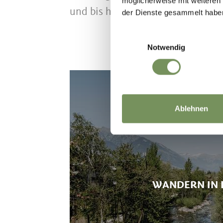
möglicherweise mit weiteren
und bis hinauf zum Gipfel des Ifin
der Dienste gesammelt habe
Einwilligungsauswahl
Notwendig
Ablehnen
WANDERN IN 