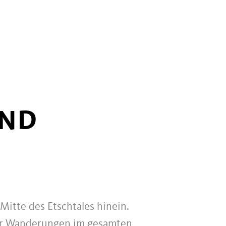
UND
Mitte des Etschtales hinein.
 für Wanderungen im gesamten