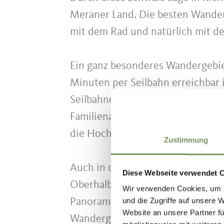
Meraner Land. Die besten Wander
mit dem Rad und natürlich mit de
Ein ganz besonderes Wandergebiet
Minuten per Seilbahn erreichbar i
Seilbahnen und Sessellifte. Hier 
Familienalmen und Gasthäuser, e
die Hochwart.
Zustimmung
Auch in den umliegenden Dörfern 
Diese Webseite verwendet 
Oberhalb von Lana erstreckt sic
Wir verwenden Cookies, um I
und die Zugriffe auf unsere 
Panoramahügel St. Hippolyt über 
Website an unsere Partner fü
Wandergebietes Tschögglberg, Sa