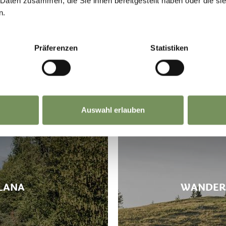
 Daten zusammen, die Sie ihnen bereitgestellt haben oder die s
ger.
n.
Präferenzen
Statistiken
Auswahl erlauben
LANA
WANDERG