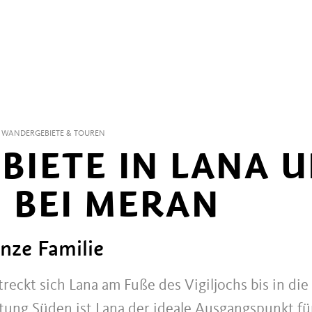
WANDERGEBIETE & TOUREN
IETE IN LANA 
 BEI MERAN
nze Familie
eckt sich Lana am Fuße des Vigiljochs bis in die 
chtung Süden ist Lana der ideale Ausgangspunkt