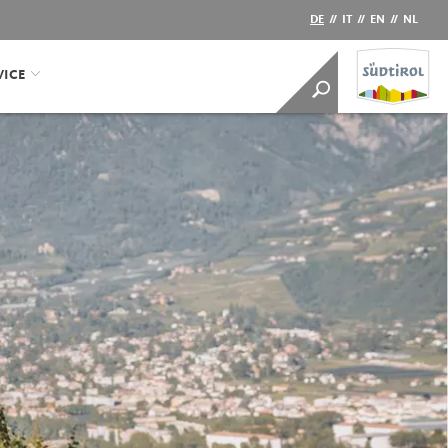
DE
//
IT
//
EN
//
NL
VICE