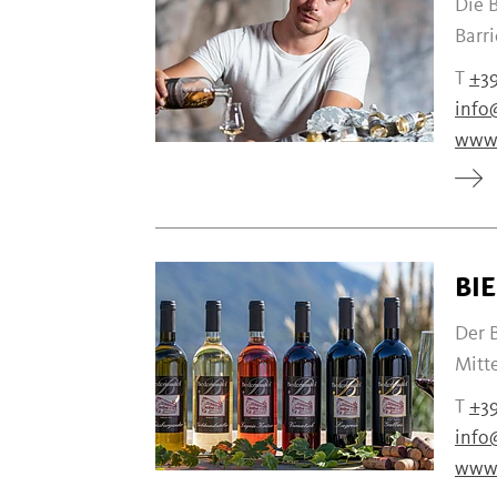
Die 
Barri
T
+39
info
www.
BI
Der 
Mitte
T
+39
info
www.