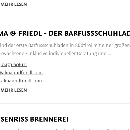
MEHR LESEN
MA & FRIEDL - DER BARFUSSSCHUHLA
sind der erste Barfussschuhladen in Südtirol mit einer groß
rwachsene - inklusive individueller Beratung und ...
 0473 606111
@almaundfriedl.com
almaundfriedl.com
MEHR LESEN
LSENRISS BRENNEREI