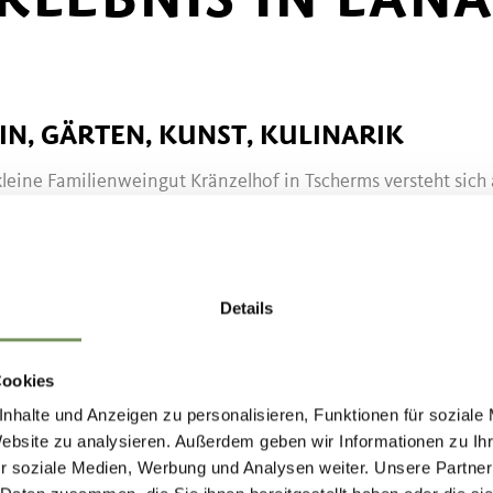
G
IN, GÄRTEN, KUNST, KULINARIK
leine Familienweingut Kränzelhof in Tscherms versteht sich 
kunstwerke. Biologische Anbauprinzipien, fachkundige ...
 0473 564 549
@kraenzelhof.it
Details
kraenzelhof.it
MEHR LESEN
Cookies
nhalte und Anzeigen zu personalisieren, Funktionen für soziale
Website zu analysieren. Außerdem geben wir Informationen zu I
LCEUS
r soziale Medien, Werbung und Analysen weiter. Unsere Partner