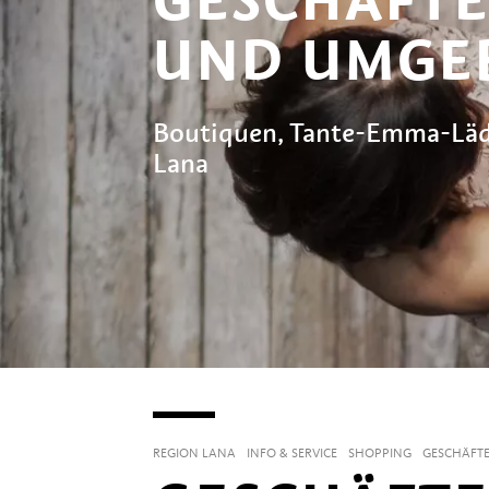
UND UMGE
Boutiquen, Tante-Emma-Läd
Lana
REGION LANA
INFO & SERVICE
SHOPPING
GESCHÄFT