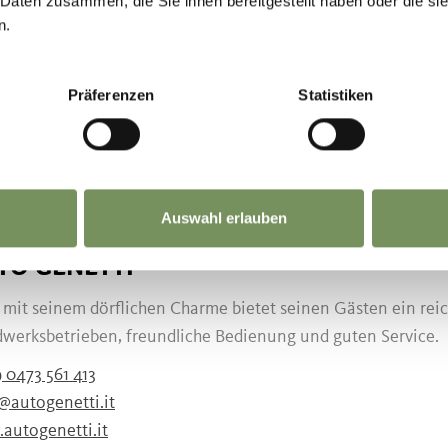
 Daten zusammen, die Sie ihnen bereitgestellt haben oder die s
us ist ein altrömischer Magistratenschuh, der von den privil
n.
as Calceus eine Edelboutique wie Sie sie in ...
 0473 562 480
Präferenzen
Statistiken
@kuntnerfashion.com
kuntnerfashion.com
MEHR LESEN
Auswahl erlauben
TO GENETTI
 mit seinem dörflichen Charme bietet seinen Gästen ein rei
werksbetrieben, freundliche Bedienung und guten Service.
 0473 561 413
@autogenetti.it
autogenetti.it