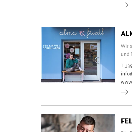
AL
Wir 
und E
T
+39
info
www.
FE