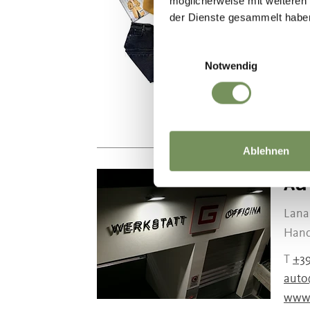
möglicherweise mit weiteren
Calce
der Dienste gesammelt habe
ist d
Einwilligungsauswahl
T
+39
Notwendig
info
www.
Ablehnen
AU
Lana
Hand
T
+39
auto
www.