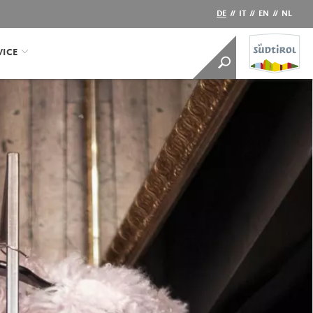
DE
//
IT
//
EN
//
NL
VICE