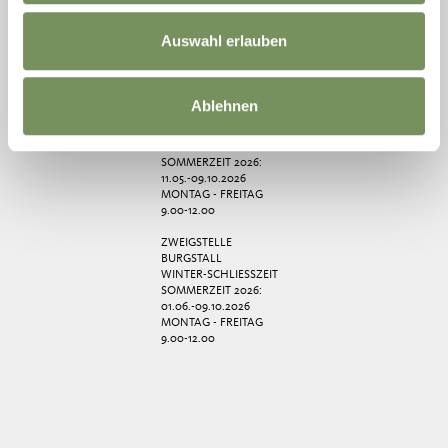
MONTAG - FREITAG
9.00-17.30 UHR
SA 9.00-12.30 UHR
Auswahl erlauben
25.07.-26.09.2026 SA
9.00-12.30 + 15.00-17.30
UHR
Ablehnen
ZWEIGSTELLE
TSCHERMS
WINTER-SCHLIESSZEIT
SOMMERZEIT 2026:
11.05.-09.10.2026
MONTAG - FREITAG
9.00-12.00
ZWEIGSTELLE
BURGSTALL
WINTER-SCHLIESSZEIT
SOMMERZEIT 2026:
01.06.-09.10.2026
MONTAG - FREITAG
9.00-12.00