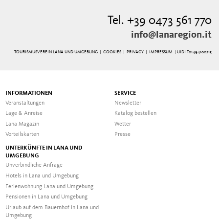
Tel. +39 0473 561 770
info@lanaregion.it
TOURISMUSVEREIN LANA UND UMGEBUNG |
COOKIES
|
PRIVACY
|
IMPRESSUM
| UID IT01494100215
INFORMATIONEN
SERVICE
Veranstaltungen
Newsletter
Lage & Anreise
Katalog bestellen
Lana Magazin
Wetter
Vorteilskarten
Presse
UNTERKÜNFTE IN LANA UND
UMGEBUNG
Unverbindliche Anfrage
Hotels in Lana und Umgebung
Ferienwohnung Lana und Umgebung
Pensionen in Lana und Umgebung
Urlaub auf dem Bauernhof in Lana und
Umgebung