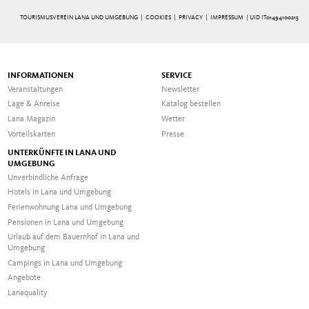
TOURISMUSVEREIN LANA UND UMGEBUNG |
COOKIES
|
PRIVACY
|
IMPRESSUM
| UID IT01494100215
INFORMATIONEN
SERVICE
Veranstaltungen
Newsletter
Lage & Anreise
Katalog bestellen
Lana Magazin
Wetter
Vorteilskarten
Presse
UNTERKÜNFTE IN LANA UND
UMGEBUNG
Unverbindliche Anfrage
Hotels in Lana und Umgebung
Ferienwohnung Lana und Umgebung
Pensionen in Lana und Umgebung
Urlaub auf dem Bauernhof in Lana und
Umgebung
Campings in Lana und Umgebung
Angebote
Lanaquality