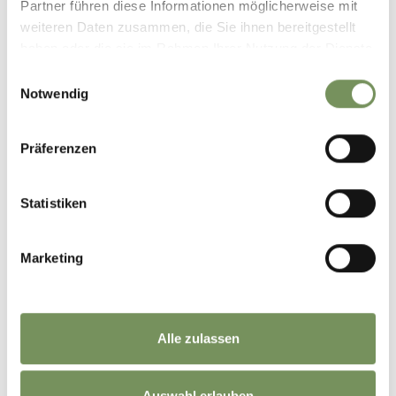
Partner führen diese Informationen möglicherweise mit
weiteren Daten zusammen, die Sie ihnen bereitgestellt
haben oder die sie im Rahmen Ihrer Nutzung der Dienste
gesammelt haben.
Einwilligungsauswahl
Notwendig
Präferenzen
Statistiken
geöffnet
Marketing
WANDERN
BURGSTALL GRAF VOLKMAR-TRIMM-DICH-
PFAD
Alle zulassen
Der Graf-Volkmar-Weg ist ein angenehmer Spazierweg oberhalb des
Dorfes Burgstall.
MEHR LESEN
Auswahl erlauben