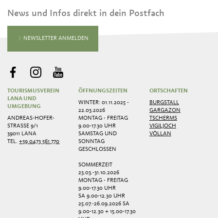
News und Infos direkt in dein Postfach
NEWSLETTER ANMELDEN
TOURISMUSVEREIN
ÖFFNUNGSZEITEN
ORTSCHAFTEN
LANA UND
WINTER: 01.11.2025 -
BURGSTALL
UMGEBUNG
22.03.2026
GARGAZON
ANDREAS-HOFER-
MONTAG - FREITAG
TSCHERMS
STRASSE 9/1
9.00-17.30 UHR
VIGILJOCH
39011 LANA
SAMSTAG UND
VÖLLAN
TEL.
+39 0473 561 770
SONNTAG
GESCHLOSSEN
SOMMERZEIT
23.03.-31.10.2026
MONTAG - FREITAG
9.00-17.30 UHR
SA 9.00-12.30 UHR
25.07.-26.09.2026 SA
9.00-12.30 + 15.00-17.30