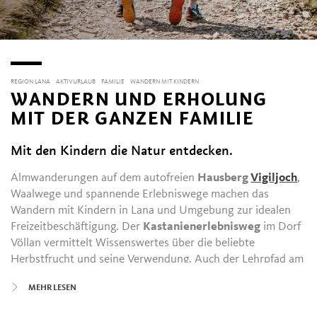
REGION LANA
AKTIVURLAUB
FAMILIE
WANDERN MIT KINDERN
WANDERN UND ERHOLUNG
MIT DER GANZEN FAMILIE
Mit den Kindern die Natur entdecken.
Almwanderungen auf dem autofreien
Hausberg
Vigiljoch
,
Waalwege und spannende Erlebniswege machen das
Wandern mit Kindern in Lana und Umgebung zur idealen
Freizeitbeschäftigung. Der
Kastanienerlebnisweg
im Dorf
Völlan vermittelt Wissenswertes über die beliebte
Herbstfrucht und seine Verwendung. Auch der Lehrpfad am
Marlinger Waalweg und das
Falschauer-Biotop
erfreuen
MEHR LESEN
kleine Nachwuchsforscher.