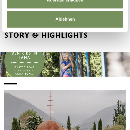
Ablehnen
STORY & HIGHLIGHTS
...
URLAUB MIT
DEN KIDS IN
LANA
GASTBEITRAG
VON SOPHIA
ANNA BÖHM