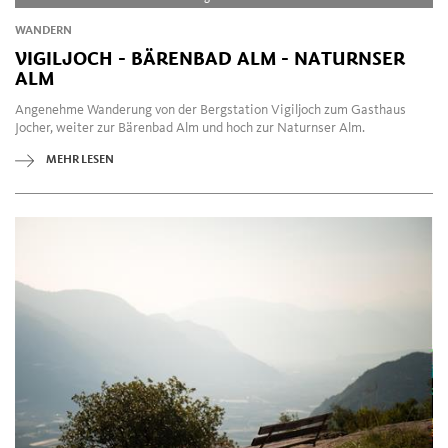
der Seilbahn Lana auf den autofreien Berg mit seinen
WANDERN
Wanderwegen und Lärchenwäldern. Auch für den Fall, dass
VIGILJOCH - BÄRENBAD ALM - NATURNSER
Sie der Regen überrascht, gibt es vielfältige Möglichkeiten
ALM
der Freizeitgestaltung. Lana und seine umliegenden
Ortschaften besitzen Museen und Labyrinthgärten und
Angenehme Wanderung von der Bergstation Vigiljoch zum Gasthaus
Jocher, weiter zur Bärenbad Alm und hoch zur Naturnser Alm.
Buschenschänke mit Streichelzoo oder „Indianer
Reservaten".
MEHR LESEN