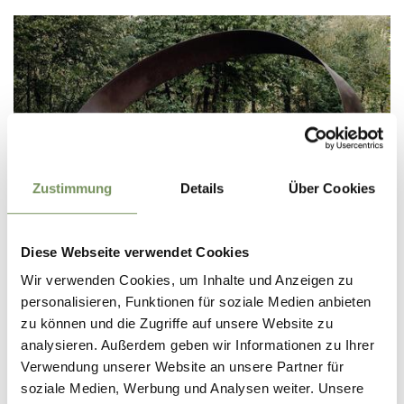
Zustimmung
Details
Über Cookies
geöffnet
Diese Webseite verwendet Cookies
WANDERN
Wir verwenden Cookies, um Inhalte und Anzeigen zu
LANA SKULPTURENWANDERWEG
personalisieren, Funktionen für soziale Medien anbieten
zu können und die Zugriffe auf unsere Website zu
Der Skulpturenwanderweg an den Ausläufern der Nonsberggruppe, führt
von Niederlana bis in die Gaulschlucht und über die Ländpromenade zum
analysieren. Außerdem geben wir Informationen zu Ihrer
Biotop Falschauer
Verwendung unserer Website an unsere Partner für
MEHR LESEN
soziale Medien, Werbung und Analysen weiter. Unsere