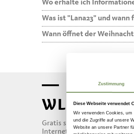
Wo erhalte ich Information
Was ist "Lana23" und wann f
Wann öffnet der Weihnacht
Zustimmung
WLAN / WI
Diese Webseite verwendet 
Wir verwenden Cookies, um I
und die Zugriffe auf unsere 
Gratis surfen in Lana und Um
Website an unsere Partner fü
Internetverbindung für das