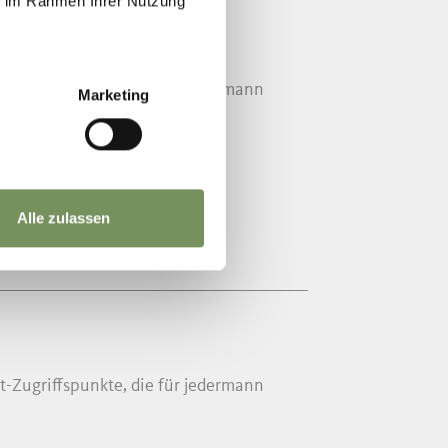
ie im Rahmen Ihrer Nutzung
t-Zugriffspunkte, die für jedermann
Marketing
Alle zulassen
t-Zugriffspunkte, die für jedermann