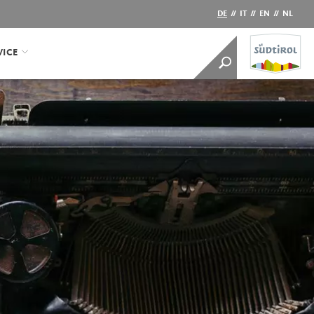
DE
//
IT
//
EN
//
NL
VICE