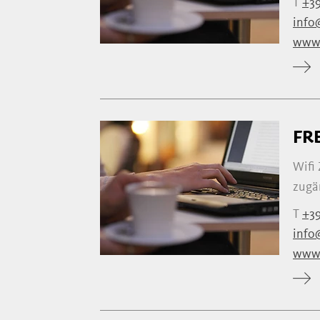
T
+39
info
www.
FR
Wifi
zugä
T
+39
info
www.