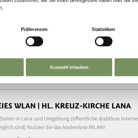
 Daten zusammen, die Sie ihnen bereitgestellt haben oder die s
n.
EIES WLAN | GRIESPLATZ LANA
 Zonen in Lana und Umgebung (öffentliche drahtlose Interne
Präferenzen
Statistiken
nglich sind) Nutzen Sie das kostenlose WLAN!
 0473 567 756
@gemeinde.lana.bz.it
gemeinde.lana.bz.it
Auswahl erlauben
MEHR LESEN
EIES WLAN | HL. KREUZ-KIRCHE LANA
 Zonen in Lana und Umgebung (öffentliche drahtlose Interne
nglich sind) Nutzen Sie das kostenlose WLAN!