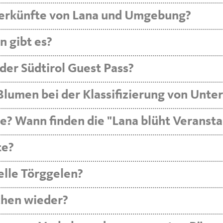
nterkünfte von Lana und Umgebung?
 gibt es?
der Südtirol Guest Pass?
lumen bei der Klassifizierung von Unte
e? Wann finden die "Lana blüht Veransta
te?
elle Törggelen?
chen wieder?