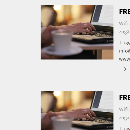
FR
Wifi
zugä
T
+39
info
www.
FR
Wifi
zugä
T
+39