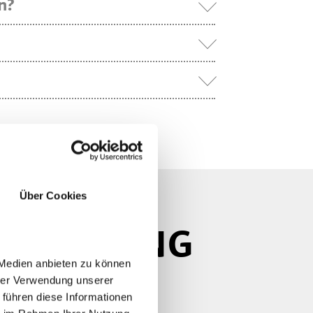
n?
Über Cookies
 UMGEBUNG
 Medien anbieten zu können
hrer Verwendung unserer
otspots für Ihre
 führen diese Informationen