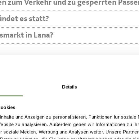
en zum Verkehr und zu gesperrten Pässe
indet es statt?
smarkt in Lana?
Details
FI IN LANA UND
Cookies
nhalte und Anzeigen zu personalisieren, Funktionen für soziale
Website zu analysieren. Außerdem geben wir Informationen zu I
gebung... Hier finden Sie eine Liste der H
r soziale Medien, Werbung und Analysen weiter. Unsere Partner
 Smartphone oder den Laptop.