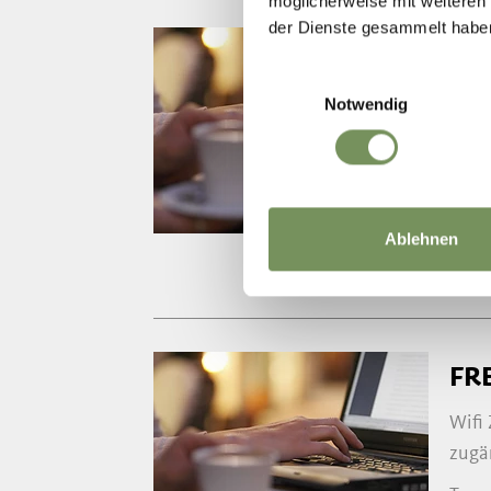
möglicherweise mit weiteren
der Dienste gesammelt habe
FR
Einwilligungsauswahl
Wifi
Notwendig
zugä
T
+39
info
www.
Ablehnen
FR
Wifi
zugä