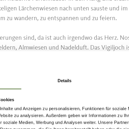
ckeligen Lärchenwiesen nach unten sauste und
m zu wandern, zu entspannen und zu feiern.
ungen sind, da ist auch irgendwo das Herz. Nosta
feldern, Almwiesen und Nadelduft. Das Vigiljoch i
 die Bergstation auf 1.486 Metern. Wer sich noc
en Sessellift, es eilt nicht, das versteht man hi
ch, andere führen als schmale Pfade durch den W
Details
sere Routen flexibel zu gestalten: Immer wieder
en, das Ziel zu erreichen. Das kann das Biotop „
Cookies
oder für geübte Wanderer der Gipfel der Naturns
nhalte und Anzeigen zu personalisieren, Funktionen für soziale
Website zu analysieren. Außerdem geben wir Informationen zu I
erspielplätze und der Tierpark interessant.
r soziale Medien, Werbung und Analysen weiter. Unsere Partner