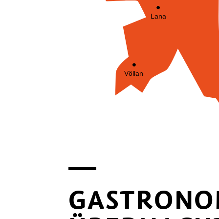
Lana
Völlan
GASTRONOM