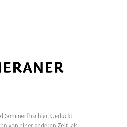
MERANER
und Sommerfrischler. Geduckt
n von einer anderen Zeit, als