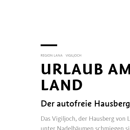
REGION LANA
VIGILJOCH
URLAUB AM
LAND
Der autofreie Hausber
Das Vigiljoch, der Hausberg von 
unter Nadelbäumen schmiegen sic