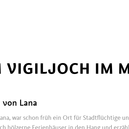
 VIGILJOCH IM 
g von Lana
Lana, war schon früh ein Ort für Stadtflüchtige 
h hölzerne Ferienhäuser in den Hang und erzähle