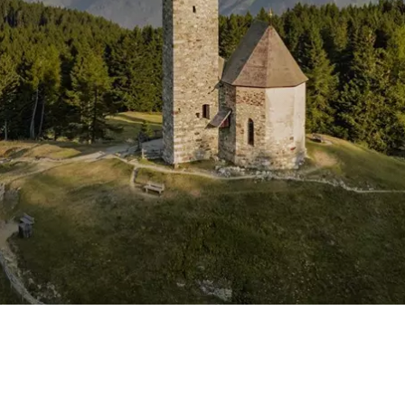
M
 IM