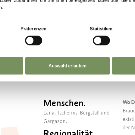
 Daten zusammen, die Sie ihnen bereitgestellt haben oder die s
t Südtiroler Spezialitäten und selbst die geho
n.
a in Richtung Dolomiten ist atemberaubend und 
r uns: Wie es dort wohl so ist?
Präferenzen
Statistiken
INDET.
Auswahl erlauben
Menschen.
Wo D
Brau
Lana, Tscherms, Burgstall und
exist
Gargazon.
der N
Regionalität.