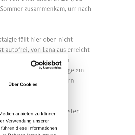
 im Sommer zusammenkam, um nach
lgie fällt hier oben nicht
st autofrei, von Lana aus erreicht
h weiter nach oben tragen
er sehr schnell. Manche Wege am
ald. Unterwegs mit Kindern
Über Cookies
 kreuzen sich Wege und
Schwarze Lacke“ sein, die
er Hochwart. Für die meisten
 Medien anbieten zu können
hrer Verwendung unserer
 führen diese Informationen