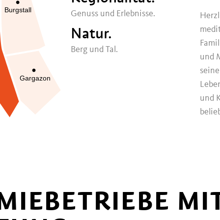
Burgstall
Genuss und Erlebnisse.
Herzl
Natur.
medit
Famil
Berg und Tal.
und M
seine
Gargazon
Leben
und K
belie
IEBETRIEBE MI