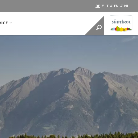
DE
//
IT
//
EN
//
NL
VICE