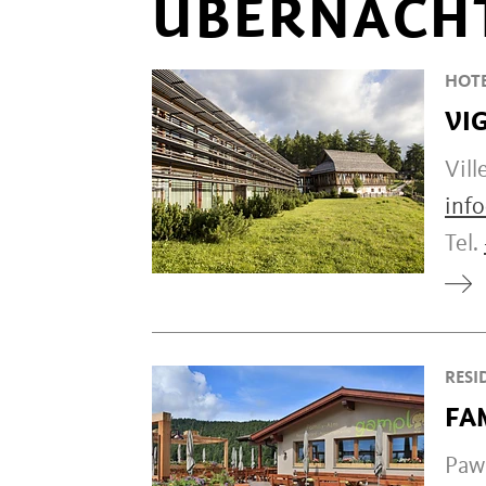
ÜBERNACH
HOT
VI
Vill
info
Tel.
RESI
FA
Pawi