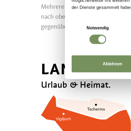
möglicherweise mit weiteren
Mehrere Gasthäuser verwöhnen mi
der Dienste gesammelt habe
nach oben gefunden. Das Panoram
Einwilligungsauswahl
gegenüberliegende Seite fragen wi
Notwendig
LANA VERB
Ablehnen
Urlaub & Heimat.
Tscherms
Vigiljoch