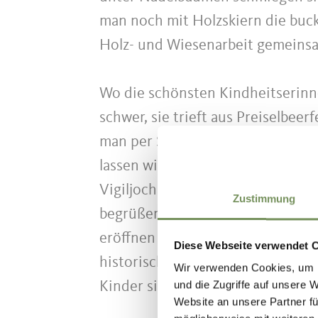
man noch mit Holzskiern die bu
Holz- und Wiesenarbeit gemeinsa
Wo die schönsten Kindheitserinner
schwer, sie trieft aus Preiselbeer
man per Seilbahn in acht Minuten
lassen will, nimmt den gemächlich
Vigiljoch sind kinderwagentaugli
Zustimmung
begrüßen wir die Möglichkeit, un
eröffnen uns verschiedene Variant
Diese Webseite verwendet 
historische St.-Vigilius-Kirche 
Wir verwenden Cookies, um I
und die Zugriffe auf unsere 
Kinder sind am Vigiljoch die Kind
Website an unsere Partner fü