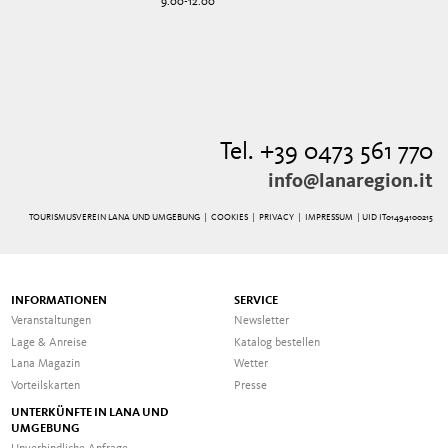
9.00-12.00
Tel. +39 0473 561 770
info@lanaregion.it
TOURISMUSVEREIN LANA UND UMGEBUNG |
COOKIES
|
PRIVACY
|
IMPRESSUM
| UID IT01494100215
INFORMATIONEN
SERVICE
Veranstaltungen
Newsletter
Lage & Anreise
Katalog bestellen
Lana Magazin
Wetter
Vorteilskarten
Presse
UNTERKÜNFTE IN LANA UND
UMGEBUNG