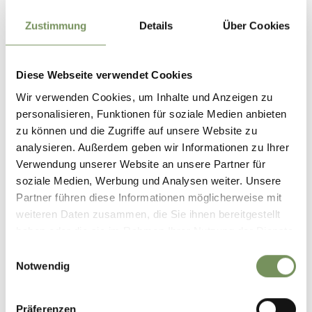
265 hm
Zustimmung
Details
Über Cookies
Höhenmeter bergab
265 hm
Höchster Punkt
734 m
Diese Webseite verwendet Cookies
Wir verwenden Cookies, um Inhalte und Anzeigen zu
personalisieren, Funktionen für soziale Medien anbieten
GPX-DATEN DOWNLOADEN
zu können und die Zugriffe auf unsere Website zu
analysieren. Außerdem geben wir Informationen zu Ihrer
Tourismusvereinigung
Verwendung unserer Website an unsere Partner für
Ultental/Proveis
soziale Medien, Werbung und Analysen weiter. Unsere
St. Walburg Nr. 104
Partner führen diese Informationen möglicherweise mit
39016 St. Walburg
weiteren Daten zusammen, die Sie ihnen bereitgestellt
info@ultental.it
haben oder die sie im Rahmen Ihrer Nutzung der Dienste
gesammelt haben.
Einwilligungsauswahl
Notwendig
WAR DER INHALT FÜR DICH HILFREICH?
Präferenzen