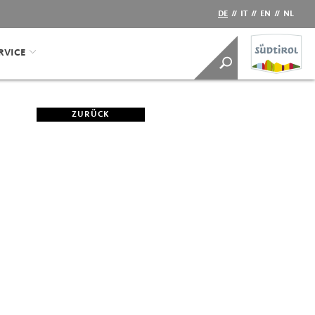
DE
//
IT
//
EN
//
NL
RVICE
ZURÜCK