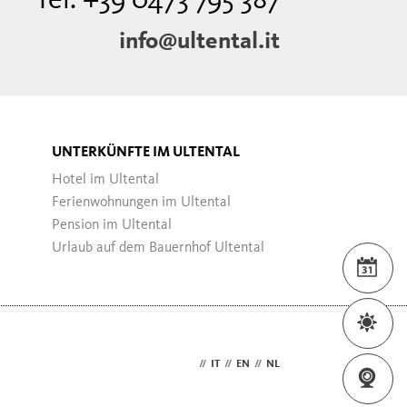
Tel. +39 0473 795 387
info@ultental.it
UNTERKÜNFTE IM ULTENTAL
Hotel im Ultental
Ferienwohnungen im Ultental
Pension im Ultental
Urlaub auf dem Bauernhof Ultental
VER
WET
DE
//
IT
//
EN
//
NL
WEB