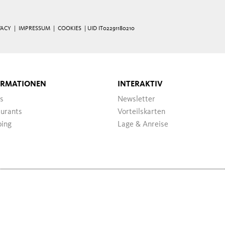
VACY
|
IMPRESSUM
|
COOKIES
| UID IT02291180210
ORMATIONEN
INTERAKTIV
s
Newsletter
urants
Vorteilskarten
ping
Lage & Anreise