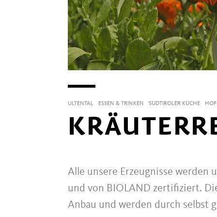
ULTENTAL
ESSEN & TRINKEN
SÜDTIROLER KÜCHE
HOF
KRÄUTERRE
Alle unsere Erzeugnisse werden un
und von BIOLAND zertifiziert. D
Anbau und werden durch selbst g