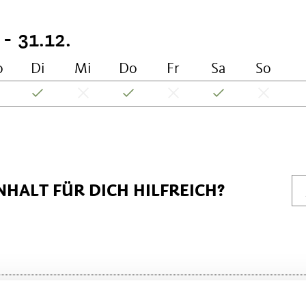
 - 31.12.
o
Di
Mi
Do
Fr
Sa
So
NHALT FÜR DICH HILFREICH?