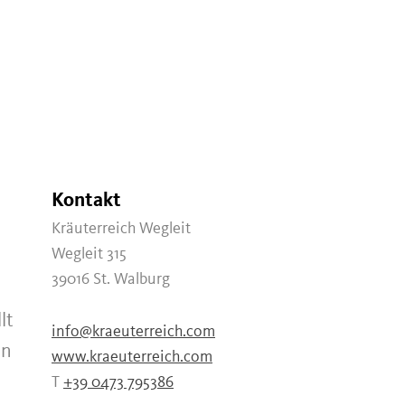
Kontakt
Kräuterreich Wegleit
Wegleit 315
39016
St. Walburg
lt
info@kraeuterreich.com
en
www.kraeuterreich.com
T
+39 0473 795386