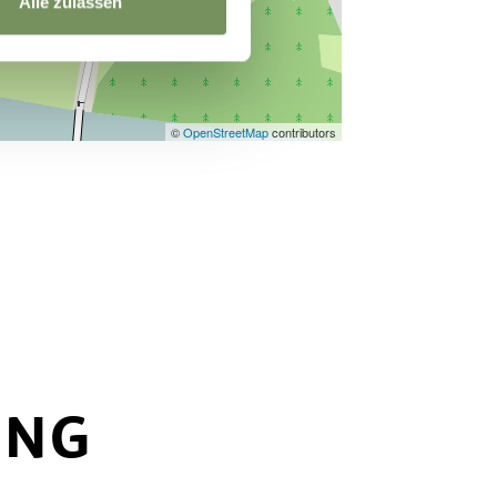
Alle zulassen
©
OpenStreetMap
contributors
UNG