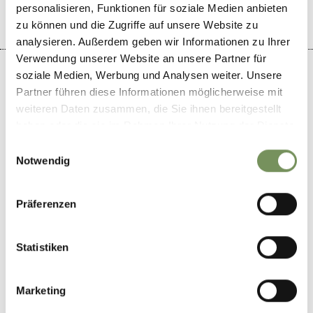
personalisieren, Funktionen für soziale Medien anbieten
zu können und die Zugriffe auf unsere Website zu
analysieren. Außerdem geben wir Informationen zu Ihrer
Verwendung unserer Website an unsere Partner für
soziale Medien, Werbung und Analysen weiter. Unsere
Partner führen diese Informationen möglicherweise mit
weiteren Daten zusammen, die Sie ihnen bereitgestellt
+
haben oder die sie im Rahmen Ihrer Nutzung der Dienste
−
gesammelt haben.
Einwilligungsauswahl
Notwendig
Präferenzen
Statistiken
Marketing