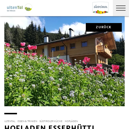
ZURÜCK
ULTENTAL
ESSEN & TRINKEN
SÜDTIROLER KÜCHE
HOFLÄDEN
HOFLADEN ESSERHÜTTL