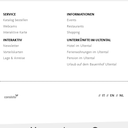
SERVICE
INFORMATIONEN
Katalog bestellen
Events
Webcams
Restaurants
Interaktive Karte
Shopping
INTERAKTIV
UNTERKÜNFTE IM ULTENTAL
Newsletter
Hotel im Ultental
Vorteilskarten
Ferienwohnungen im Ultental
Lage & Anreise
Pension im Ultental
Urlaub auf dem Bauernhof Ultental
DE
//
IT
//
EN
//
NL