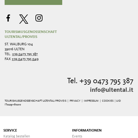
TOURISMUSGENOSSENSCHAFT
ULTENTAL/PROVEIS
ST. WALBURG 104
39016 ULTEN
TEL.
+39 0473 795 387
FAX
+39 0473 795 049
Tel. +39 0473 795 387
info@ultental.it
TOURISMUSGENOSSENSCHAFT ULTENTAL/PROVEIS |
PRIVACY
|
IMPRESSUM
|
COOKIES
| UID
IT02291180210
SERVICE
INFORMATIONEN
Katalog bestellen
Events