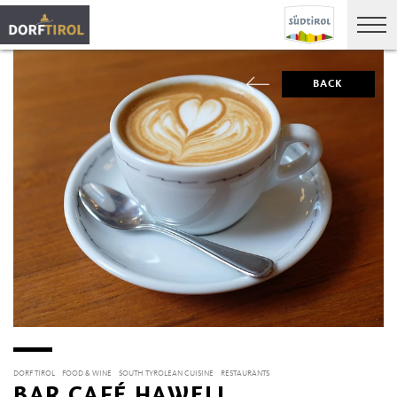
BACK
DORF TIROL
FOOD & WINE
SOUTH TYROLEAN CUISINE
RESTAURANTS
BAR CAFÉ HAWELI