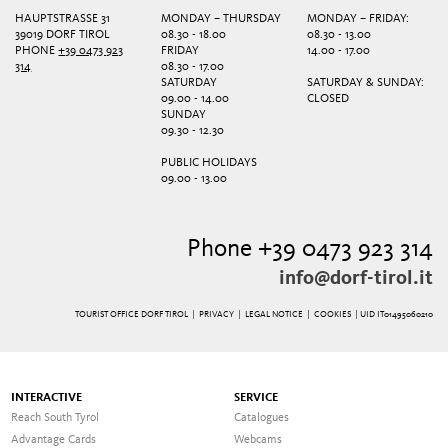
HAUPTSTRASSE 31
MONDAY – THURSDAY
MONDAY – FRIDAY:
39019 DORF TIROL
08.30 - 18.00
08.30 - 13.00
PHONE
+39 0473 923
FRIDAY
14.00 - 17.00
314
08.30 - 17.00
SATURDAY
SATURDAY & SUNDAY:
09.00 - 14.00
CLOSED
SUNDAY
09.30 - 12.30
PUBLIC HOLIDAYS
09.00 - 13.00
Phone +39 0473 923 314
info@dorf-tirol.it
TOURIST OFFICE DORF TIROL |
PRIVACY
|
LEGAL NOTICE
|
COOKIES
| UID IT01495060210
INTERACTIVE
SERVICE
Reach South Tyrol
Catalogues
Advantage Cards
Webcams