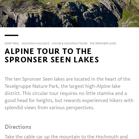
DORF TIROL
MOUNTAIN HOLIDAYS
HIKING & MOUNTAIN TOURS
THE SPRONSER LAKES
ALPINE TOUR TO THE
SPRONSER SEEN LAKES
The ten Spronser Seen lakes are located in the heart of the
Texelgruppe Nature Park, the largest high-Alpine lake
district. This circular tour requires no little stamina and a
good head for heights, but rewards experienced hikers with
splendid views from various perspectives.
Directions
Take the cable car up the mountain to the Hochmuth and