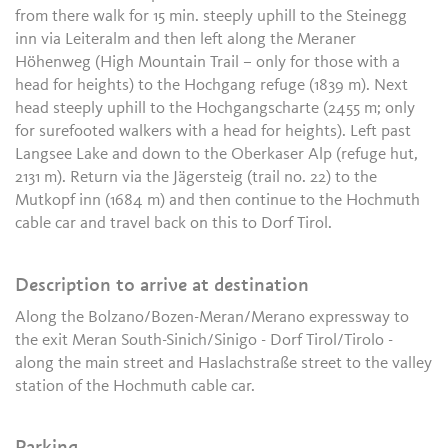
from there walk for 15 min. steeply uphill to the Steinegg
inn via Leiteralm and then left along the Meraner
Höhenweg (High Mountain Trail – only for those with a
head for heights) to the Hochgang refuge (1839 m). Next
head steeply uphill to the Hochgangscharte (2455 m; only
for surefooted walkers with a head for heights). Left past
Langsee Lake and down to the Oberkaser Alp (refuge hut,
2131 m). Return via the Jägersteig (trail no. 22) to the
Mutkopf inn (1684 m) and then continue to the Hochmuth
cable car and travel back on this to Dorf Tirol.
Description to arrive at destination
Along the Bolzano/Bozen-Meran/Merano expressway to
the exit Meran South-Sinich/Sinigo - Dorf Tirol/Tirolo -
along the main street and Haslachstraße street to the valley
station of the Hochmuth cable car.
Parking