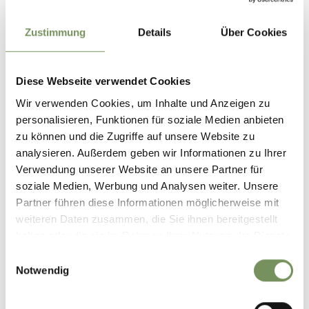
Difference in height
downhill
1370 hm
Zustimmung
Details
Über Cookies
Highest point
2482 m
Diese Webseite verwendet Cookies
DOWNLOAD GPX-FILE
Wir verwenden Cookies, um Inhalte und Anzeigen zu
personalisieren, Funktionen für soziale Medien anbieten
Tourismusverein Dorf Tirol
zu können und die Zugriffe auf unsere Website zu
Hauptstraße 31
analysieren. Außerdem geben wir Informationen zu Ihrer
39019 Dorf Tirol
Verwendung unserer Website an unsere Partner für
info@dorf-tirol.it
soziale Medien, Werbung und Analysen weiter. Unsere
Partner führen diese Informationen möglicherweise mit
weiteren Daten zusammen, die Sie ihnen bereitgestellt
haben oder die sie im Rahmen Ihrer Nutzung der Dienste
gesammelt haben.
Einwilligungsauswahl
DID YOU FIND THIS CONTENT HELPFUL?
Notwendig
YES
NO