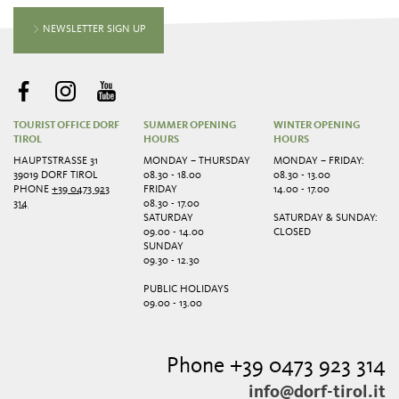
NEWSLETTER SIGN UP
TOURIST OFFICE DORF
SUMMER OPENING
WINTER OPENING
TIROL
HOURS
HOURS
HAUPTSTRASSE 31
MONDAY – THURSDAY
MONDAY – FRIDAY:
39019 DORF TIROL
08.30 - 18.00
08.30 - 13.00
PHONE
+39 0473 923
FRIDAY
14.00 - 17.00
314
08.30 - 17.00
SATURDAY
SATURDAY & SUNDAY:
09.00 - 14.00
CLOSED
SUNDAY
09.30 - 12.30
PUBLIC HOLIDAYS
09.00 - 13.00
Phone +39 0473 923 314
info@dorf-tirol.it