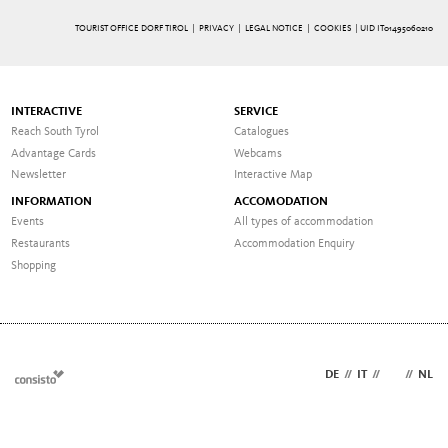
TOURIST OFFICE DORF TIROL |
PRIVACY
|
LEGAL NOTICE
|
COOKIES
| UID IT01495060210
INTERACTIVE
SERVICE
Reach South Tyrol
Catalogues
Advantage Cards
Webcams
Newsletter
Interactive Map
INFORMATION
ACCOMODATION
Events
All types of accommodation
Restaurants
Accommodation Enquiry
Shopping
DE
//
IT
//
EN
//
NL