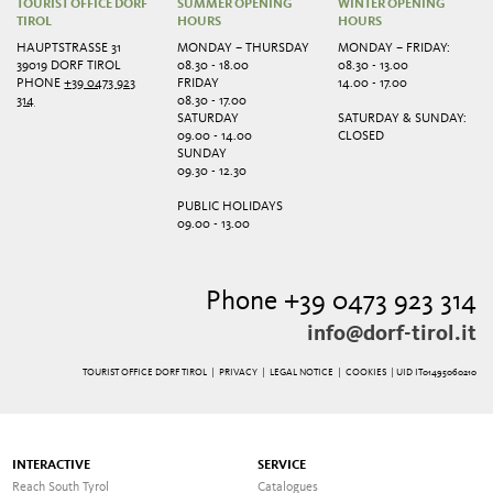
TOURIST OFFICE DORF
SUMMER OPENING
WINTER OPENING
TIROL
HOURS
HOURS
HAUPTSTRASSE 31
MONDAY – THURSDAY
MONDAY – FRIDAY:
39019 DORF TIROL
08.30 - 18.00
08.30 - 13.00
PHONE
+39 0473 923
FRIDAY
14.00 - 17.00
314
08.30 - 17.00
SATURDAY
SATURDAY & SUNDAY:
09.00 - 14.00
CLOSED
SUNDAY
09.30 - 12.30
PUBLIC HOLIDAYS
09.00 - 13.00
Phone +39 0473 923 314
info@dorf-tirol.it
TOURIST OFFICE DORF TIROL |
PRIVACY
|
LEGAL NOTICE
|
COOKIES
| UID IT01495060210
INTERACTIVE
SERVICE
Reach South Tyrol
Catalogues