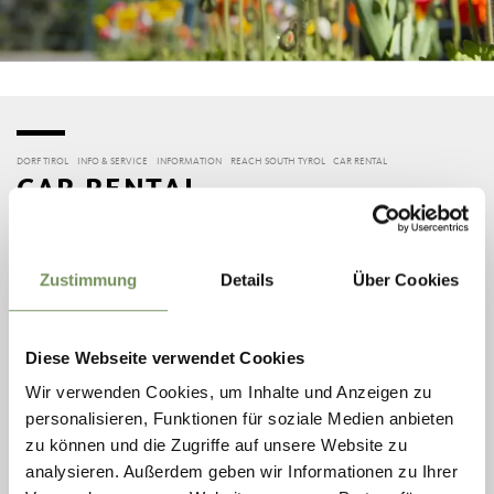
DORF TIROL
INFO & SERVICE
INFORMATION
REACH SOUTH TYROL
CAR RENTAL
CAR RENTAL
Car rental in Merano and Environs in South Tyrol
Zustimmung
Details
Über Cookies
Car hire is available from major South Tyrolean towns for all
holidaymakers who wish to explore South Tyrol by car:
Maggiore
Diese Webseite verwendet Cookies
Auto Europe
Wir verwenden Cookies, um Inhalte und Anzeigen zu
Avis
personalisieren, Funktionen für soziale Medien anbieten
Hertz
zu können und die Zugriffe auf unsere Website zu
Sixt
analysieren. Außerdem geben wir Informationen zu Ihrer