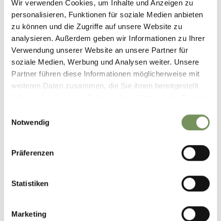
Wir verwenden Cookies, um Inhalte und Anzeigen zu
personalisieren, Funktionen für soziale Medien anbieten
zu können und die Zugriffe auf unsere Website zu
analysieren. Außerdem geben wir Informationen zu Ihrer
Verwendung unserer Website an unsere Partner für
DID YOU FIND THIS CONTENT HELPFUL?
soziale Medien, Werbung und Analysen weiter. Unsere
YES
NO
Partner führen diese Informationen möglicherweise mit
weiteren Daten zusammen, die Sie ihnen bereitgestellt
haben oder die sie im Rahmen Ihrer Nutzung der Dienste
gesammelt haben.
Einwilligungsauswahl
Notwendig
Präferenzen
Statistiken
Marketing