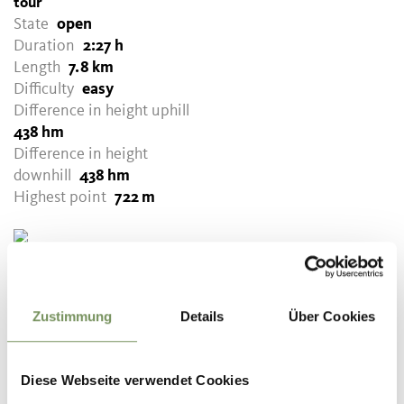
tour
State
open
Duration
2:27 h
Length
7.8 km
Difficulty
easy
Difference in height uphill
438 hm
Difference in height
downhill
438 hm
Highest point
722 m
DOWNLOAD GPX-FILE
Tourismusverein Dorf Tirol
Zustimmung
Details
Über Cookies
Hauptstraße 31
39019 Dorf Tirol
info@dorf-tirol.it
Diese Webseite verwendet Cookies