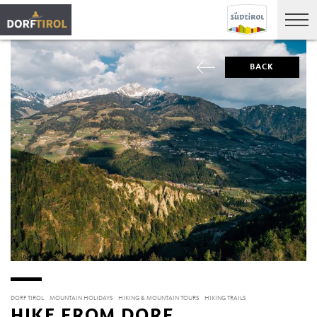
BACK
DORF TIROL
MOUNTAIN HOLIDAYS
HIKING & MOUNTAIN TOURS
HIKING TRAILS
HIKE FROM DORF