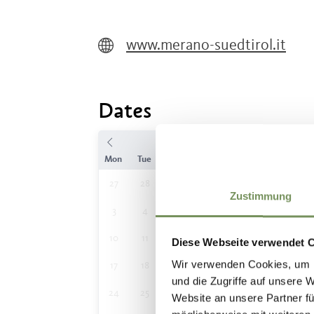
www.merano-suedtirol.it
Dates
August
Mon
Tue
Wed
Thu
Fri
Sat
Sun
27
28
29
30
31
1
2
Zustimmung
3
4
5
6
7
8
9
10
11
12
13
14
15
16
Diese Webseite verwendet 
Wir verwenden Cookies, um I
17
18
19
20
21
22
23
und die Zugriffe auf unsere 
24
25
26
27
28
29
30
Website an unsere Partner fü