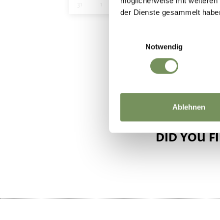
möglicherweise mit weiteren
31
1
2
3
4
5
6
der Dienste gesammelt habe
Einwilligungsauswahl
Notwendig
Ablehnen
DID YOU F