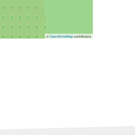
©
OpenStreetMap
contributors