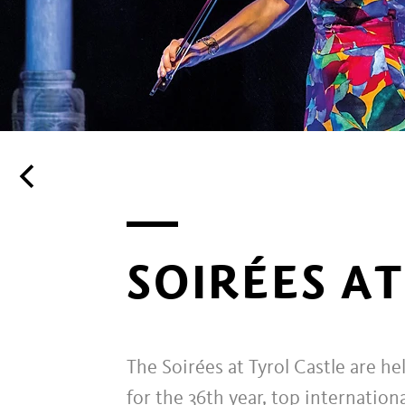
SOIRÉES AT
The Soirées at Tyrol Castle are he
for the 36th year, top internatio