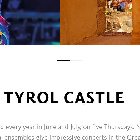
 TYROL CASTLE
ld every year in June and July, on five Thursdays.
nal ensembles give impressive concerts in the Gre