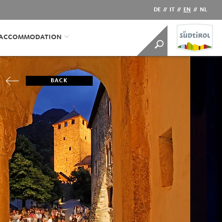
DE
//
IT
//
EN
//
NL
/ACCOMMODATION
BACK