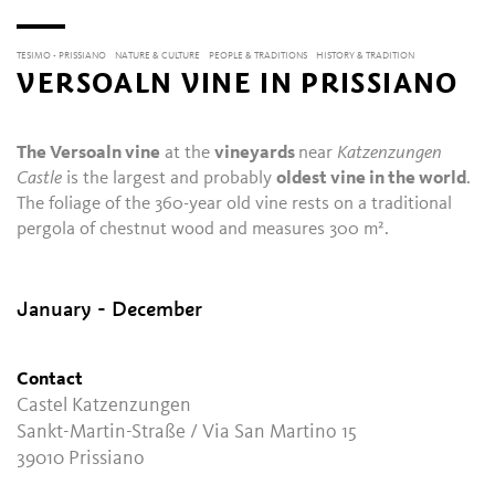
TESIMO - PRISSIANO
NATURE & CULTURE
PEOPLE & TRADITIONS
HISTORY & TRADITION
VERSOALN VINE IN PRISSIANO
The Versoaln vine
at the
vineyards
near
Katzenzungen
Castle
is the largest and probably
oldest vine in the world
.
The foliage of the 360-year old vine rests on a traditional
pergola of chestnut wood and measures 300 m².
January - December
Contact
Castel Katzenzungen
Sankt-Martin-Straße / Via San Martino 15
39010
Prissiano