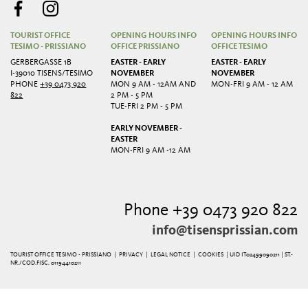
TOURIST OFFICE
OPENING HOURS INFO
OPENING HOURS INFO
TESIMO - PRISSIANO
OFFICE PRISSIANO
OFFICE TESIMO
GERBERGASSE 1B
EASTER - EARLY
EASTER - EARLY
I-39010 TISENS/TESIMO
NOVEMBER
NOVEMBER
PHONE
+39 0473 920
MON 9 AM - 12AM AND
MON-FRI 9 AM - 12 AM
822
2 PM - 5 PM
TUE-FRI 2 PM - 5 PM
EARLY NOVEMBER -
EASTER
MON-FRI 9 AM -12 AM
Phone +39 0473 920 822
info@tisensprissian.com
TOURIST OFFICE TESIMO - PRISSIANO |
PRIVACY
|
LEGAL NOTICE
|
COOKIES
| UID IT02499090211 | ST.-
NR./COD.FISC. 01194410211