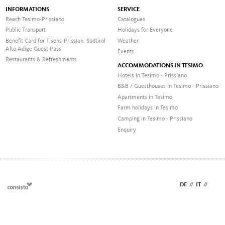
INFORMATIONS
SERVICE
Reach Tesimo-Prissiano
Catalogues
Public Transport
Holidays for Everyone
Benefit Card for Tisens-Prissian: Südtirol
Weather
Alto Adige Guest Pass
Events
Restaurants & Refreshments
ACCOMMODATIONS IN TESIMO
Hotels in Tesimo - Prissiano
B&B / Guesthouses in Tesimo - Prissiano
Apartments in Tesimo
Farm holidays in Tesimo
Camping in Tesimo - Prissiano
Enquiry
DE
//
IT
//
EN