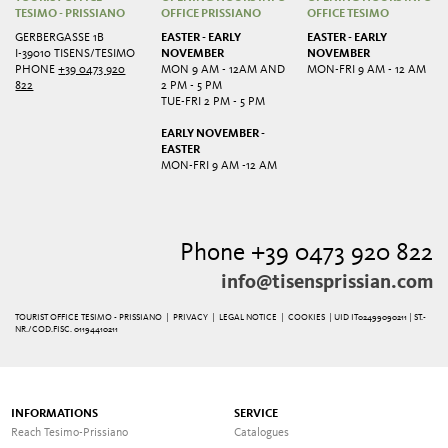
TESIMO - PRISSIANO
OFFICE PRISSIANO
OFFICE TESIMO
GERBERGASSE 1B
EASTER - EARLY
EASTER - EARLY
I-39010 TISENS/TESIMO
NOVEMBER
NOVEMBER
PHONE
+39 0473 920
MON 9 AM - 12AM AND
MON-FRI 9 AM - 12 AM
822
2 PM - 5 PM
TUE-FRI 2 PM - 5 PM
EARLY NOVEMBER -
EASTER
MON-FRI 9 AM -12 AM
Phone +39 0473 920 822
info@tisensprissian.com
TOURIST OFFICE TESIMO - PRISSIANO |
PRIVACY
|
LEGAL NOTICE
|
COOKIES
| UID IT02499090211 | ST.-
NR./COD.FISC. 01194410211
INFORMATIONS
SERVICE
Reach Tesimo-Prissiano
Catalogues