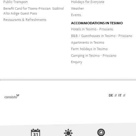
Public Transport
Holidays for Everyone
Benefit Card for Tisens-Prissian: Südtirol
Weather
Alto Adige Guest Pass
Events
Restaurants & Refreshments
ACCOMMODATIONS IN TESIMO
Hotels in Tesimo - Prissiano
B&B / Guesthouses in Tesimo - Prissiano
Apartments in Tesimo
Farm holidays in Tesimo
Camping in Tesimo - Prissiano
Enquiry
DE
//
IT
//
EN