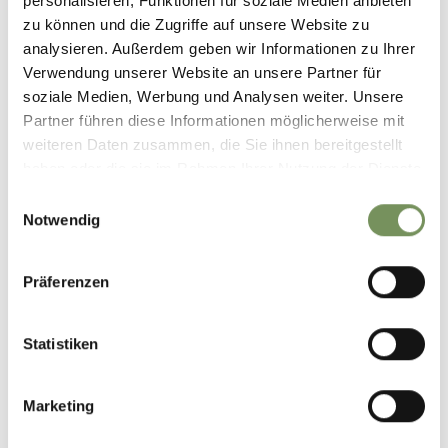
+
personalisieren, Funktionen für soziale Medien anbieten
zu können und die Zugriffe auf unsere Website zu
−
analysieren. Außerdem geben wir Informationen zu Ihrer
Verwendung unserer Website an unsere Partner für
soziale Medien, Werbung und Analysen weiter. Unsere
Partner führen diese Informationen möglicherweise mit
weiteren Daten zusammen, die Sie ihnen bereitgestellt
haben oder die sie im Rahmen Ihrer Nutzung der Dienste
gesammelt haben.
Einwilligungsauswahl
Notwendig
Präferenzen
Statistiken
Marketing