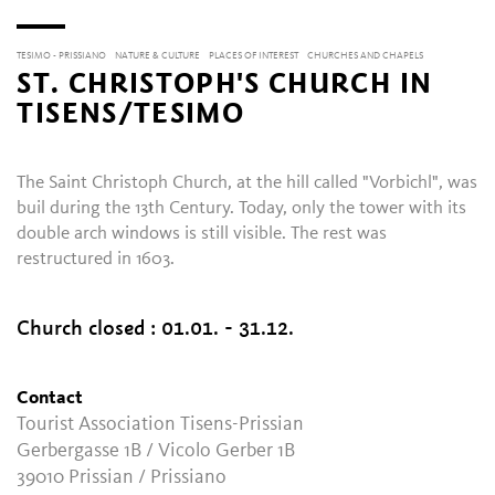
TESIMO - PRISSIANO
NATURE & CULTURE
PLACES OF INTEREST
CHURCHES AND CHAPELS
ST. CHRISTOPH'S CHURCH IN
TISENS/TESIMO
The Saint Christoph Church, at the hill called "Vorbichl", was
buil during the 13th Century. Today, only the tower with its
double arch windows is still visible. The rest was
restructured in 1603.
Church closed :
01.01. - 31.12.
Contact
Tourist Association Tisens-Prissian
Gerbergasse 1B / Vicolo Gerber 1B
39010
Prissian / Prissiano