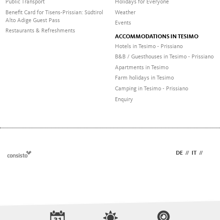
Public Transport
Holidays for Everyone
Benefit Card for Tisens-Prissian: Südtirol
Weather
Alto Adige Guest Pass
Events
Restaurants & Refreshments
ACCOMMODATIONS IN TESIMO
Hotels in Tesimo - Prissiano
B&B / Guesthouses in Tesimo - Prissiano
Apartments in Tesimo
Farm holidays in Tesimo
Camping in Tesimo - Prissiano
Enquiry
DE
//
IT
//
EN