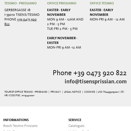
TESIMO - PRISSIANO
OFFICE PRISSIANO
OFFICE TESIMO
GERBERGASSE 1B
EASTER - EARLY
EASTER - EARLY
I-39010 TISENS/TESIMO
NOVEMBER
NOVEMBER
PHONE
+39 0473 920
MON 9 AM - 12AM AND
MON-FRI 9 AM - 12 AM
822
2 PM - 5 PM
TUE-FRI 2 PM - 5 PM
EARLY NOVEMBER -
EASTER
MON-FRI 9 AM -12 AM
Phone +39 0473 920 822
info@tisensprissian.com
TOURIST OFFICE TESIMO - PRISSIANO |
PRIVACY
|
LEGAL NOTICE
|
COOKIES
| UID IT02499090211 | ST.-
NR./COD.FISC. 01194410211
INFORMATIONS
SERVICE
Reach Tesimo-Prissiano
Catalogues