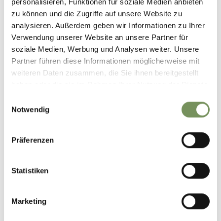
personalisieren, Funktionen für soziale Medien anbieten
−
zu können und die Zugriffe auf unsere Website zu
analysieren. Außerdem geben wir Informationen zu Ihrer
Verwendung unserer Website an unsere Partner für
soziale Medien, Werbung und Analysen weiter. Unsere
Partner führen diese Informationen möglicherweise mit
weiteren Daten zusammen, die Sie ihnen bereitgestellt
haben oder die sie im Rahmen Ihrer Nutzung der Dienste
gesammelt haben.
Einwilligungsauswahl
Notwendig
Präferenzen
Statistiken
Marketing