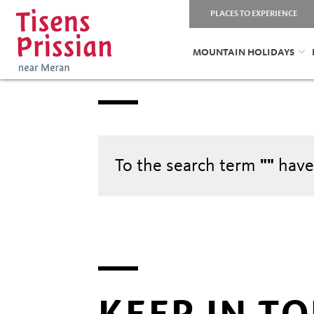
PLACES TO EXPERIENCE
MOUNTAIN HOLIDAYS
To the search term
""
have
KEEP IN T