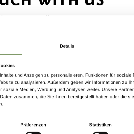
ly in your mailbox
Details
Cookies
nhalte und Anzeigen zu personalisieren, Funktionen für soziale
OPENING HOURS INFO OFFICE PRISSIANO
OPE
Website zu analysieren. Außerdem geben wir Informationen zu I
r soziale Medien, Werbung und Analysen weiter. Unsere Partner
EASTER - EARLY NOVEMBER
EAS
 Daten zusammen, die Sie ihnen bereitgestellt haben oder die s
MON 9 AM - 12AM AND 2 PM - 5 PM
MON-
n.
TUE-FRI 2 PM - 5 PM
EARLY NOVEMBER - EASTER
Präferenzen
Statistiken
MON-FRI 9 AM -12 AM