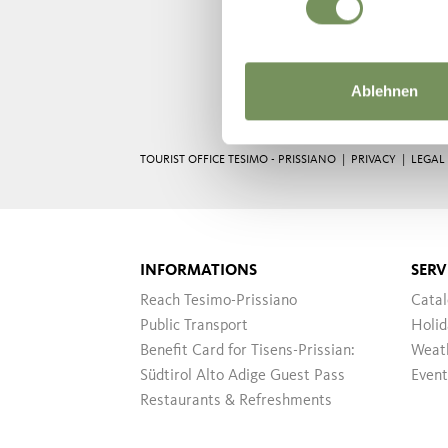
Ablehnen
TOURIST OFFICE TESIMO - PRISSIANO |
PRIVACY
|
LEGAL
INFORMATIONS
SERV
Reach Tesimo-Prissiano
Cata
Public Transport
Holid
Benefit Card for Tisens-Prissian:
Weat
Südtirol Alto Adige Guest Pass
Event
Restaurants & Refreshments