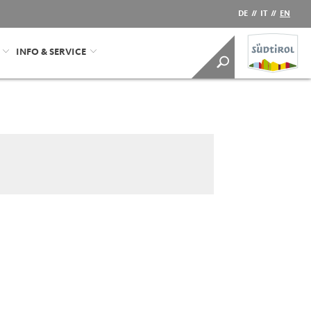
DE
//
IT
//
EN
INFO & SERVICE