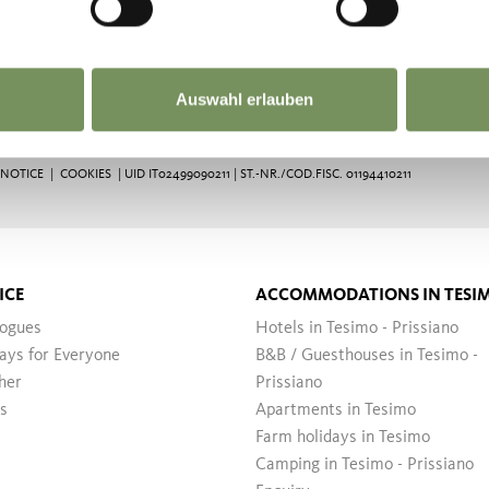
Auswahl erlauben
 NOTICE
|
COOKIES
| UID IT02499090211 | ST.-NR./COD.FISC. 01194410211
ICE
ACCOMMODATIONS IN TESI
logues
Hotels in Tesimo - Prissiano
ays for Everyone
B&B / Guesthouses in Tesimo -
her
Prissiano
s
Apartments in Tesimo
Farm holidays in Tesimo
Camping in Tesimo - Prissiano