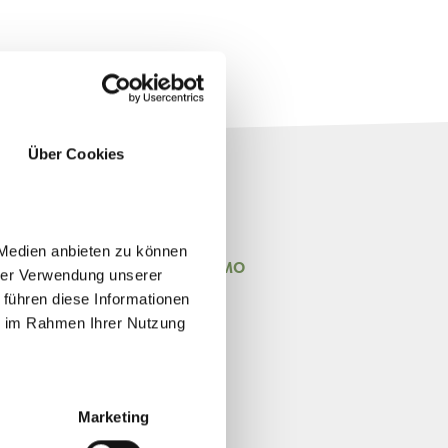
Über Cookies
 Medien anbieten zu können
NING HOURS INFO OFFICE TESIMO
hrer Verwendung unserer
 führen diese Informationen
TER - EARLY NOVEMBER
ie im Rahmen Ihrer Nutzung
FRI 9 AM - 12 AM
Marketing