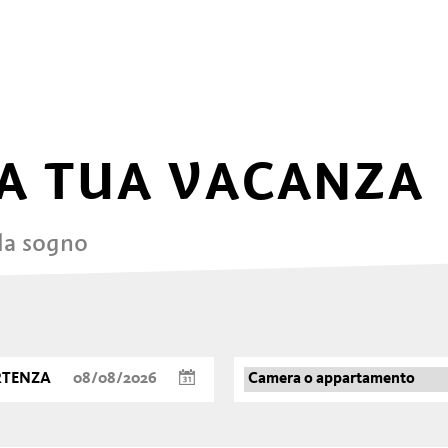
LA RISPOSTA NONESA AL
PARMIGIANO
A TUA VACANZA
 da sogno
RTENZA