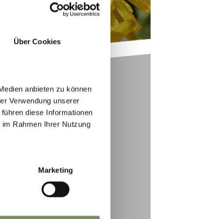
Über Cookies
 Medien anbieten zu können
hrer Verwendung unserer
 führen diese Informationen
ie im Rahmen Ihrer Nutzung
NTI PARTECIPANTI
Marketing