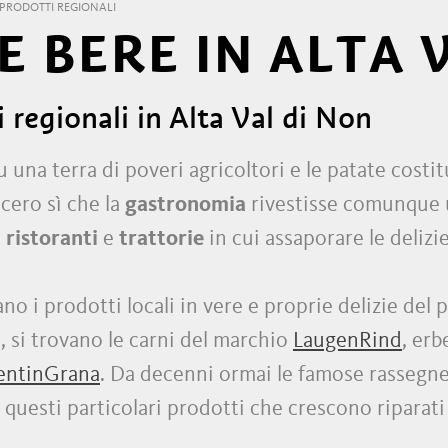
PRODOTTI REGIONALI
 BERE IN ALTA 
regionali in Alta Val di Non
u una terra di poveri agricoltori e le patate costit
cero sì che la
gastronomia
rivestisse comunque un
o
ristoranti
e
trattorie
in cui assaporare le delizi
 i prodotti locali in vere e proprie delizie del pa
i, si trovano le carni del marchio
LaugenRind
, er
entinGrana
. Da decenni ormai le famose rassegn
o questi particolari prodotti che crescono riparat