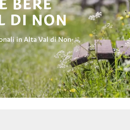
E BERE
L DI NON
nali in Alta Val di Non