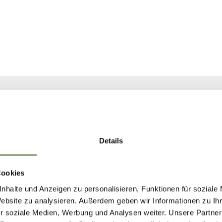
PRODOTTI REGIONALI
PRODOTTI LOCALI
ELL’ALTA VAL D
Details
parmigiano
Cookies
nhalte und Anzeigen zu personalisieren, Funktionen für soziale
 alta qualità rappresenta uno dei migliori grana d’I
Website zu analysieren. Außerdem geben wir Informationen zu I
r soziale Medien, Werbung und Analysen weiter. Unsere Partner