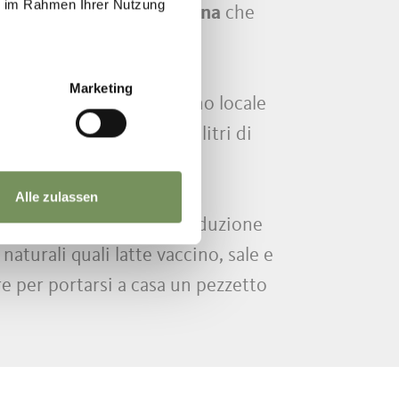
ie im Rahmen Ihrer Nutzung
 Nasce così il
TrentinGrana
che
Marketing
evede esclusivamente fieno locale
ono necessari fino a 900 litri di
Alle zulassen
diversi processi nella produzione
turali quali latte vaccino, sale e
e per portarsi a casa un pezzetto