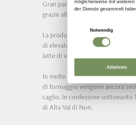
möglicherweise mit weiteren
Gran parte degli allevatori consegn
der Dienste gesammelt habe
grazie alla sua alta qualità rappr
Einwilligungsauswahl
Notwendig
La produzione di Trentingrana avv
di elevata qualità e particolari mi
latte di vaccino.
Ablehnen
In molte aziende lattiero-casearie
di formaggio vengono ancora svolt
caglio. In confezione sottovuoto 
di Alta Val di Non.