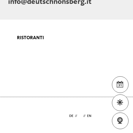
info@deutschnonsberg.it
RISTORANTI
EVE
MET
DE
//
IT
//
EN
WE