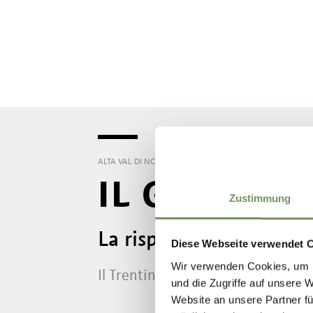
ALTA VAL DI NON
MANGIARE & BERE
GASTRONOMIA E 
IL GRANA D
Zustimmung
La risposta nonesa al 
Diese Webseite verwendet 
Wir verwenden Cookies, um I
Il TrentinGrana che grazie alla sua
und die Zugriffe auf unsere 
Website an unsere Partner fü