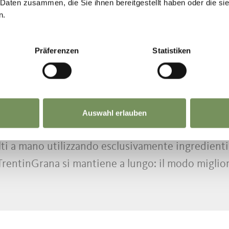
 Daten zusammen, die Sie ihnen bereitgestellt haben oder die s
ano il loro latte alle vicine latterie del Trentino.
n.
esenta uno dei migliori
grana
d’Italia.
Präferenzen
Statistiken
iene secondo rigidi criteri di qualità. Il menù pr
scele di cereali. Per produrre una forma di 40 kg s
Auswahl erlauben
 come le latterie sociali di Fondo e Castelfondo, 
i a mano utilizzando esclusivamente ingredienti na
TrentinGrana si mantiene a lungo: il modo miglior