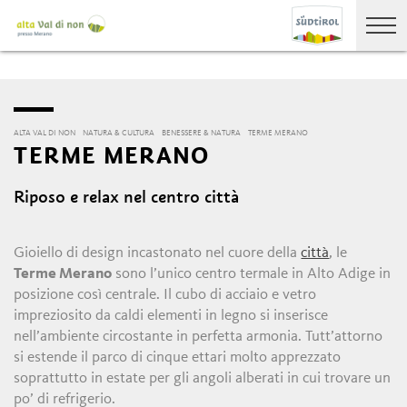
ALTA VAL DI NON
NATURA & CULTURA
BENESSERE & NATURA
TERME MERANO
TERME MERANO
Riposo e relax nel centro città
Gioiello di design incastonato nel cuore della
città
, le
Terme Merano
sono l’unico centro termale in Alto Adige in
posizione così centrale. Il cubo di acciaio e vetro
impreziosito da caldi elementi in legno si inserisce
nell’ambiente circostante in perfetta armonia. Tutt’attorno
si estende il parco di cinque ettari molto apprezzato
soprattutto in estate per gli angoli alberati in cui trovare un
po’ di refrigerio.