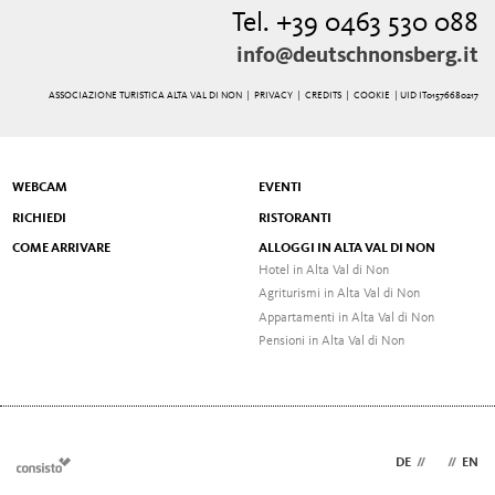
Tel. +39 0463 530 088
info@deutschnonsberg.it
ASSOCIAZIONE TURISTICA ALTA VAL DI NON |
PRIVACY
|
CREDITS
|
COOKIE
| UID IT01576680217
WEBCAM
EVENTI
RICHIEDI
RISTORANTI
COME ARRIVARE
ALLOGGI IN ALTA VAL DI NON
Hotel in Alta Val di Non
Agriturismi in Alta Val di Non
Appartamenti in Alta Val di Non
Pensioni in Alta Val di Non
DE
//
IT
//
EN