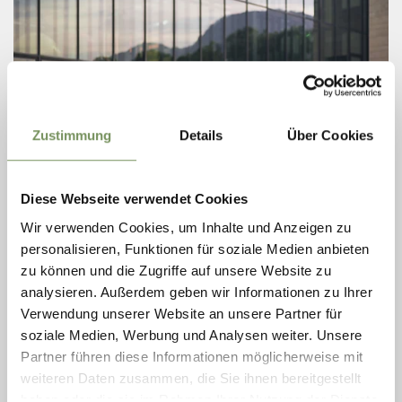
Zustimmung
Details
Über Cookies
Diese Webseite verwendet Cookies
TERME MERANO
Wir verwenden Cookies, um Inhalte und Anzeigen zu
personalisieren, Funktionen für soziale Medien anbieten
Terme Merano è un moderno centro termale e benessere situato nel
zu können und die Zugriffe auf unsere Website zu
cuore della città. Progettato dall'architetto Matteo Thun, ha aperto i
battenti nel 2005 e si ...
analysieren. Außerdem geben wir Informationen zu Ihrer
T
+39 0473 252000
Verwendung unserer Website an unsere Partner für
info@thermemeran.it
soziale Medien, Werbung und Analysen weiter. Unsere
www.thermemeran.it
Partner führen diese Informationen möglicherweise mit
LEGGI DI PIÙ
weiteren Daten zusammen, die Sie ihnen bereitgestellt
haben oder die sie im Rahmen Ihrer Nutzung der Dienste