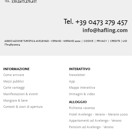
TEL.
+39 0473 279 457
Tel. +39 0473 279 457
info@hafling.com
ASSOCIAZIONE TURISTICA AVELENGO - VERANO - MERANO 2000 |
COOKIE
|
PRIVACY
|
CREDITS
| UID
IT01485120214
INFORMAZIONE
INTERATTIVO
Come arrivare
Newsletter
Mezzi pubblici
App
Carte vantaggi
Mappa interattiva
Manifestazioni & eventi
Immagini & video
Mangiare & bere
ALLOGGIO
Contatti & orari di apertura
Richiesta vacanza
Hotel Avelengo - Verano - Merano 2000
Appartamenti ad Avelengo - Verano
Pensioni ad Avelengo - Verano