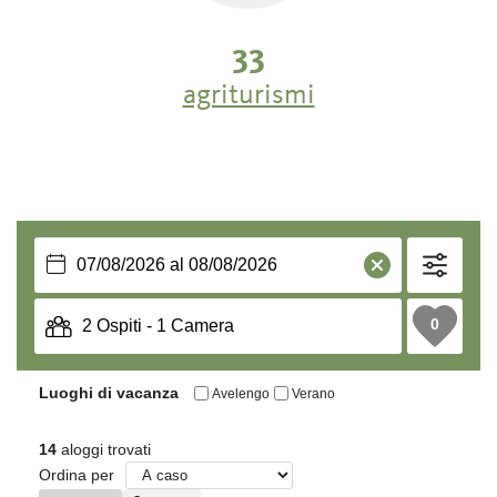
Queste pittoresche fattorie non offrono solo alloggio, ma
anche uno spaccato della vita rurale tradizionale e
33
permettono ai visitatori di sentirsi in contatto con la natura
e la tradizione agricola della regione.
agriturismi
APPARTAMENTI PER VACANZE - FLESSIBILITÀ
E LIBERTÀ
Se amate pianificare la vostra vacanza secondo i vostri ritmi,
gli
appartamenti vacanze
sono la scelta ideale. Godetevi la
libertà di preparare i vostri pasti e sentitevi a casa in un
alloggio accogliente circondato dalla natura.
PRENOTATE ORA LA VOSTRA VACANZA DA
SOGNO A AVELENGO-VERANO-MERANO 2000
L'idilliaca regione turistica di Avelengo-Verano-Merano
2000 offre l’alloggio perfetto per ogni tipo di vacanza.
Vivete giornate indimenticabili all'insegna del relax,
dell'avventura e delle esperienze nella natura.
Contattateci
subito per una
richiesta rapida e non