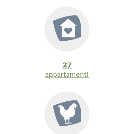
FAMILIARE E PRIVATO: BED & BREAKFAST E
PENSIONI
Soggiornare e fare parte della famiglia: gli alloggi privati e
pensioni
a conduzione familiare sono caratterizzati da una
calda ospitalità e da un servizio personalizzato. Qui potrete
godere di camere arredate con cura, di un'atmosfera
amichevole e di una colazione regionale, spesso anche con
specialità fatte in casa. I padroni di casa dedicano tempo ai
loro ospiti e forniscono consigli personalizzati sulle attività
27
da svolgere.
appartamenti
AGRITURISMI: VIVERE LA NATURA ALLO
STATO PURO
Ad Avelengo e Verano vi aspettano diversi
agriturismi
incantevoli che offrono un'autentica esperienza
rurale. Qui potrete partecipare attivamente alla cura degli
animali, esplorare le dolci colline lungo i sentieri
escursionistici o semplicemente godervi l'atmosfera
tranquilla e l'aria limpida lontano dal trambusto della città.