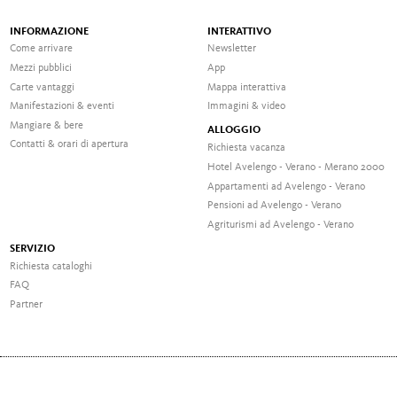
INFORMAZIONE
INTERATTIVO
Come arrivare
Newsletter
Mezzi pubblici
App
Carte vantaggi
Mappa interattiva
Manifestazioni & eventi
Immagini & video
Mangiare & bere
ALLOGGIO
Contatti & orari di apertura
Richiesta vacanza
Hotel Avelengo - Verano - Merano 2000
Appartamenti ad Avelengo - Verano
Pensioni ad Avelengo - Verano
Agriturismi ad Avelengo - Verano
SERVIZIO
Richiesta cataloghi
FAQ
Partner