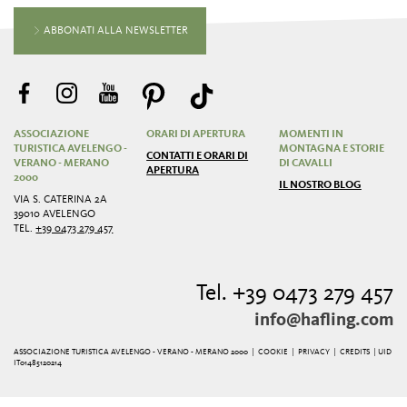
ABBONATI ALLA NEWSLETTER
ASSOCIAZIONE
ORARI DI APERTURA
MOMENTI IN
TURISTICA AVELENGO -
MONTAGNA E STORIE
CONTATTI E ORARI DI
VERANO - MERANO
DI CAVALLI
APERTURA
2000
IL NOSTRO BLOG
VIA S. CATERINA 2A
39010 AVELENGO
TEL.
+39 0473 279 457
Tel. +39 0473 279 457
info@hafling.com
ASSOCIAZIONE TURISTICA AVELENGO - VERANO - MERANO 2000 |
COOKIE
|
PRIVACY
|
CREDITS
| UID
IT01485120214