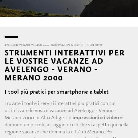
AVELENGO-VERANO-MERANO 2000
INFORMAZIONI & SERVIZI
INTERATTIVO
STRUMENTI INTERATTIVI PER
LE VOSTRE VACANZE AD
AVELENGO - VERANO -
MERANO 2000
I tool più pratici per smartphone e tablet
Trovate i tool e i servizi interattivi più pratici con cui
ottimizzare le vostre vacanze ad Avelengo - Verano -
Merano 2000 in Alto Adige. Le
impressioni e i video
vi
daranno un piccolo assaggio di ciò che vi aspetta qui nella
regione vacanze che domina la città di Merano. Per