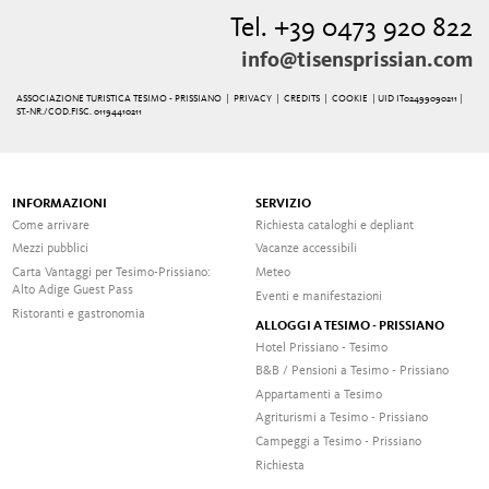
Tel. +39 0473 920 822
info@tisensprissian.com
ASSOCIAZIONE TURISTICA TESIMO - PRISSIANO |
PRIVACY
|
CREDITS
|
COOKIE
| UID IT02499090211 |
ST.-NR./COD.FISC. 01194410211
INFORMAZIONI
SERVIZIO
Come arrivare
Richiesta cataloghi e depliant
Mezzi pubblici
Vacanze accessibili
Carta Vantaggi per Tesimo-Prissiano:
Meteo
Alto Adige Guest Pass
Eventi e manifestazioni
Ristoranti e gastronomia
ALLOGGI A TESIMO - PRISSIANO
Hotel Prissiano - Tesimo
B&B / Pensioni a Tesimo - Prissiano
Appartamenti a Tesimo
Agriturismi a Tesimo - Prissiano
Campeggi a Tesimo - Prissiano
Richiesta