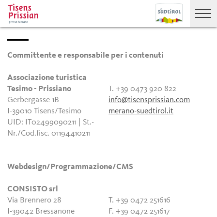
Committente e responsabile per i contenuti
Associazione turistica
Tesimo - Prissiano
T. +39 0473 920 822
Gerbergasse 1B
info@tisensprissian.com
I-39010 Tisens/Tesimo
merano-suedtirol.it
UID: IT02499090211 | St.-
Nr./Cod.fisc. 01194410211
Webdesign/Programmazione/CMS
CONSISTO srl
Via Brennero 28
T. +39 0472 251616
I-39042 Bressanone
F. +39 0472 251617