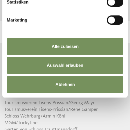
Statistiken
o da accordi sull’elaborazione di dati.
Marketing
Alle zulassen
TESIMO - PRISSIANO
CREDITS
Auswahl erlauben
Diritti di immagine
Tourismusverein Tisens-Prissian/Frieder Blickle
Ablehnen
Tourismusverein Tisens-Prissian/Barbara Obkircher
Tourismusverein Tisens-Prissian/Ernst Müller
Tourismusverein Tisens-Prissian/Georg Mayr
Tourismusverein Tisens-Prissian/René Gamper
Schloss Wehrburg/Armin Köhl
MGM/Trickytine
Gärten von Schloss Trauttmansdorff