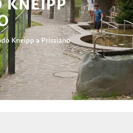
O KNEIPP
NO
ondo Kneipp a Prissiano