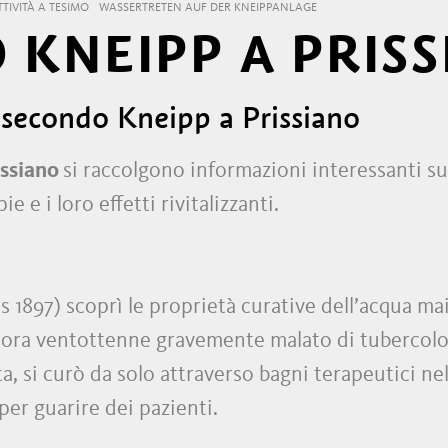
TTIVITÀ A TESIMO
WASSERTRETEN AUF DER KNEIPPANLAGE
 KNEIPP A PRIS
e secondo Kneipp a Prissiano
issiano
si raccolgono informazioni interessanti s
 e i loro effetti rivitalizzanti.
 1897) scoprì le proprietà curative dell’acqua ma
llora ventottenne gravemente malato di tubercolos
a, si curò da solo attraverso bagni terapeutici ne
per guarire dei pazienti.