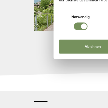
Visit
parro
Einwilligungsauswahl
Notwendig
T
+3
info
www.
Ablehnen