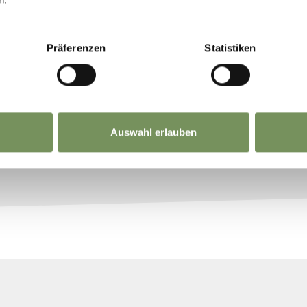
ando l’ impianto Kneipp a Prissiano si raccolgono informazi
co e idroterapeuta Kneipp, le sue terapie e i ...
Präferenzen
Statistiken
9 0473 920822
@tisensprissian.com
tisensprissian.com
LEGGI DI PIÙ
Auswahl erlauben