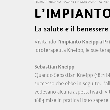
TESIMO - PRISSIANO
VACANZE IN MONTAGNA
ALTRE A
L’IMPIANTO
La salute e il benesser
Visitando l
’impianto Kneipp a Pr
idroterapeuta Kneipp, le sue terapie
Sebastian Kneipp
Quando Sebastian Kneipp (1821 bis
successo che ebbe in seguito. L’a
vedevano alcuna aspettativa di vit
1884 mise in pratica il suo sapere 