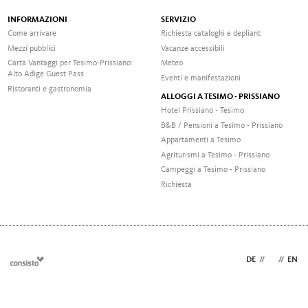
INFORMAZIONI
SERVIZIO
Come arrivare
Richiesta cataloghi e depliant
Mezzi pubblici
Vacanze accessibili
Carta Vantaggi per Tesimo-Prissiano:
Meteo
Alto Adige Guest Pass
Eventi e manifestazioni
Ristoranti e gastronomia
ALLOGGI A TESIMO - PRISSIANO
Hotel Prissiano - Tesimo
B&B / Pensioni a Tesimo - Prissiano
Appartamenti a Tesimo
Agriturismi a Tesimo - Prissiano
Campeggi a Tesimo - Prissiano
Richiesta
DE
//
IT
//
EN