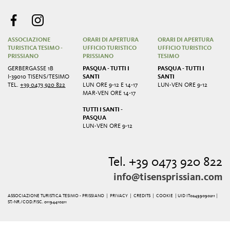
ASSOCIAZIONE
ORARI DI APERTURA
ORARI DI APERTURA
TURISTICA TESIMO -
UFFICIO TURISTICO
UFFICIO TURISTICO
PRISSIANO
PRISSIANO
TESIMO
GERBERGASSE 1B
PASQUA - TUTTI I
PASQUA - TUTTI I
I-39010 TISENS/TESIMO
SANTI
SANTI
TEL.
+39 0473 920 822
LUN ORE 9-12 E 14-17
LUN-VEN ORE 9-12
MAR-VEN ORE 14-17
TUTTI I SANTI -
PASQUA
LUN-VEN ORE 9-12
Tel. +39 0473 920 822
info@tisensprissian.com
ASSOCIAZIONE TURISTICA TESIMO - PRISSIANO |
PRIVACY
|
CREDITS
|
COOKIE
| UID IT02499090211 |
ST.-NR./COD.FISC. 01194410211