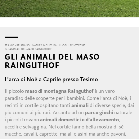
TESIMO - PRISSIANO
NATURA & CULTURA
LUOGHI D’INTERESSE
GLI ANIMALI DEL MASO RAINGUTHOF
GLI ANIMALI DEL MASO
RAINGUTHOF
L’arca di Noè a Caprile presso Tesimo
Il piccolo
maso di montagna Rainguthof
è un vero
paradiso delle scoperte per i bambini. Come l’arca di Noè, i
recinti in cortile ospitano tanti
animali
di diverse specie, dai
più comuni ai più rari. Accanto ad un
parco giochi
naturale
i piccoli trovano
animali domestici e d’allevamento
,
uccelli e selvaggina. Nel cortile fanno bella mostra di sé
mucche, cavalli, caprette, maiali e asini ma anche pavoni,