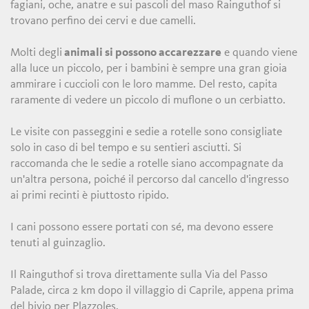
fagiani, oche, anatre e sui pascoli del maso Rainguthof si
trovano perfino dei cervi e due camelli.
Molti degli
animali si possono accarezzare
e quando viene
alla luce un piccolo, per i bambini è sempre una gran gioia
ammirare i cuccioli con le loro mamme. Del resto, capita
raramente di vedere un piccolo di muflone o un cerbiatto.
Le visite con passeggini e sedie a rotelle sono consigliate
solo in caso di bel tempo e su sentieri asciutti. Si
raccomanda che le sedie a rotelle siano accompagnate da
un'altra persona, poiché il percorso dal cancello d'ingresso
ai primi recinti è piuttosto ripido.
I cani possono essere portati con sé, ma devono essere
tenuti al guinzaglio.
Il Rainguthof si trova direttamente sulla Via del Passo
Palade, circa 2 km dopo il villaggio di Caprile, appena prima
del bivio per Plazzoles.