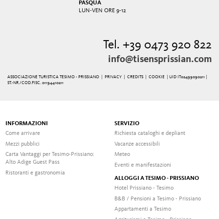
PASQUA
LUN-VEN ORE 9-12
Tel. +39 0473 920 822
info@tisensprissian.com
ASSOCIAZIONE TURISTICA TESIMO - PRISSIANO |
PRIVACY
|
CREDITS
|
COOKIE
| UID IT02499090211 |
ST.-NR./COD.FISC. 01194410211
INFORMAZIONI
SERVIZIO
Come arrivare
Richiesta cataloghi e depliant
Mezzi pubblici
Vacanze accessibili
Carta Vantaggi per Tesimo-Prissiano:
Meteo
Alto Adige Guest Pass
Eventi e manifestazioni
Ristoranti e gastronomia
ALLOGGI A TESIMO - PRISSIANO
Hotel Prissiano - Tesimo
B&B / Pensioni a Tesimo - Prissiano
Appartamenti a Tesimo