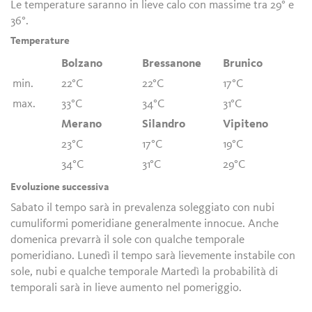
Le temperature saranno in lieve calo con massime tra 29° e
36°.
Temperature
Bolzano
Bressanone
Brunico
min.
22°C
22°C
17°C
max.
33°C
34°C
31°C
Merano
Silandro
Vipiteno
23°C
17°C
19°C
34°C
31°C
29°C
Evoluzione successiva
Sabato il tempo sarà in prevalenza soleggiato con nubi
cumuliformi pomeridiane generalmente innocue. Anche
domenica prevarrà il sole con qualche temporale
pomeridiano. Lunedì il tempo sarà lievemente instabile con
sole, nubi e qualche temporale Martedì la probabilità di
temporali sarà in lieve aumento nel pomeriggio.