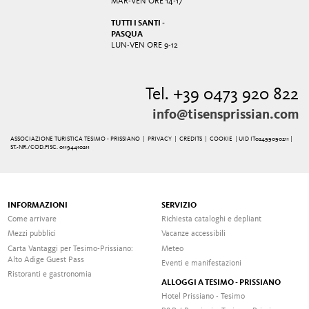
MAR-VEN ORE 14-17
TUTTI I SANTI -
PASQUA
LUN-VEN ORE 9-12
Tel. +39 0473 920 822
info@tisensprissian.com
ASSOCIAZIONE TURISTICA TESIMO - PRISSIANO |
PRIVACY
|
CREDITS
|
COOKIE
| UID IT02499090211 |
ST.-NR./COD.FISC. 01194410211
INFORMAZIONI
SERVIZIO
Come arrivare
Richiesta cataloghi e depliant
Mezzi pubblici
Vacanze accessibili
Carta Vantaggi per Tesimo-Prissiano:
Meteo
Alto Adige Guest Pass
Eventi e manifestazioni
Ristoranti e gastronomia
ALLOGGI A TESIMO - PRISSIANO
Hotel Prissiano - Tesimo