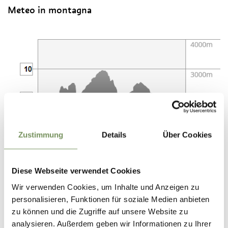
Meteo in montagna
Zustimmung
Details
Über Cookies
Meteo in montagna
Diese Webseite verwendet Cookies
Correnti in quota da sudovest avvicineranno masse d'aria
Wir verwenden Cookies, um Inhalte und Anzeigen zu
molto calda ed instabile alle Alpi.
personalisieren, Funktionen für soziale Medien anbieten
Nella prima metà della giornata le condizioni saranno stabili
zu können und die Zugriffe auf unsere Website zu
con molto sole. Nel pomeriggio si svilupperanno alcuni
analysieren. Außerdem geben wir Informationen zu Ihrer
temporali, a tratti anche di forte intensità.