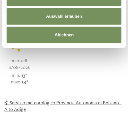
07/08/2026
08/08/2026
09/08/2026
10/08/2026
min:
23°
min:
12°
min:
12°
min:
13°
max:
32°
max:
33°
max:
34°
max:
34°
Auswahl erlauben
Ablehnen
martedì
11/08/2026
min:
13°
max:
34°
© Servizio meteorologico Provincia Autonoma di Bolzano -
Alto Adige