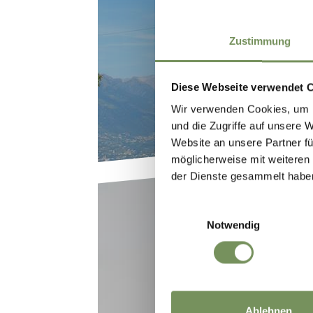
CAMMINATE & ES
Zustimmung
Diese Webseite verwendet 
Wir verwenden Cookies, um I
und die Zugriffe auf unsere 
Website an unsere Partner fü
möglicherweise mit weiteren
der Dienste gesammelt habe
Einwilligungsauswahl
Notwendig
BICI & MT
Ablehnen