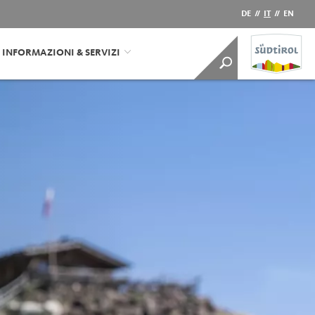
DE
//
IT
//
EN
INFORMAZIONI & SERVIZI