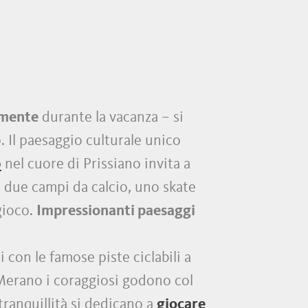
amente
durante la vacanza – si
. Il paesaggio culturale unico
p
nel cuore di Prissiano invita a
su due campi da calcio, uno skate
gioco.
Impressionanti paesaggi
 con le famose piste ciclabili a
 Merano i coraggiosi godono col
tranquillità si dedicano a
giocare