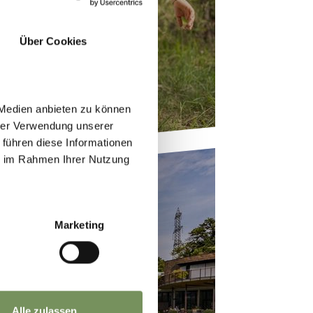
FAMIGLIA
Über Cookies
 Medien anbieten zu können
hrer Verwendung unserer
 führen diese Informationen
ie im Rahmen Ihrer Nutzung
Marketing
TTIVITÀ A TESIMO
Alle zulassen