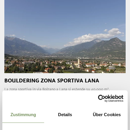
BOULDERING ZONA SPORTIVA LANA
La zona sportiva in via Bolzano a Lana si estende su 40.000 m²,
comprende un campo da calcio, una pista per atletica a sei corse, un
piccolo campo da ...
T
+39 0473 567 753
info@svlana.it
Zustimmung
Details
Über Cookies
www.svlana.it
LEGGI DI PIÙ