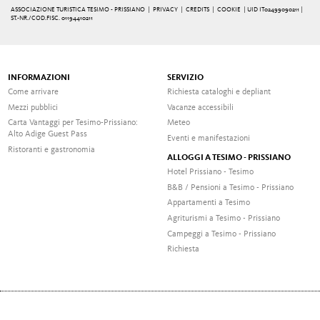
ASSOCIAZIONE TURISTICA TESIMO - PRISSIANO |
PRIVACY
|
CREDITS
|
COOKIE
| UID IT02499090211 |
ST.-NR./COD.FISC. 01194410211
INFORMAZIONI
SERVIZIO
Come arrivare
Richiesta cataloghi e depliant
Mezzi pubblici
Vacanze accessibili
Carta Vantaggi per Tesimo-Prissiano:
Meteo
Alto Adige Guest Pass
Eventi e manifestazioni
Ristoranti e gastronomia
ALLOGGI A TESIMO - PRISSIANO
Hotel Prissiano - Tesimo
B&B / Pensioni a Tesimo - Prissiano
Appartamenti a Tesimo
Agriturismi a Tesimo - Prissiano
Campeggi a Tesimo - Prissiano
Richiesta