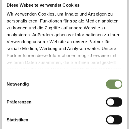
Diese Webseite verwendet Cookies
Wir verwenden Cookies, um Inhalte und Anzeigen zu
personalisieren, Funktionen für soziale Medien anbieten
zu können und die Zugriffe auf unsere Website zu
analysieren. Außerdem geben wir Informationen zu Ihrer
Verwendung unserer Website an unsere Partner für
soziale Medien, Werbung und Analysen weiter. Unsere
Partner führen diese Informationen möglicherweise mit
weiteren Daten zusammen, die Sie ihnen bereitgestellt
haben oder die sie im Rahmen Ihrer Nutzung der Dienste
gesammelt haben.
Einwilligungsauswahl
Notwendig
ROCKARENA
Präferenzen
La Rockarena è una moderna palestra di arrampicata situata nel
complesso sportivo MeranArena. Inaugurata nel 2008, offre opportunità
di arrampicata e ...
Statistiken
T
+39 0473 234619
rockarena@kletterhalle.it